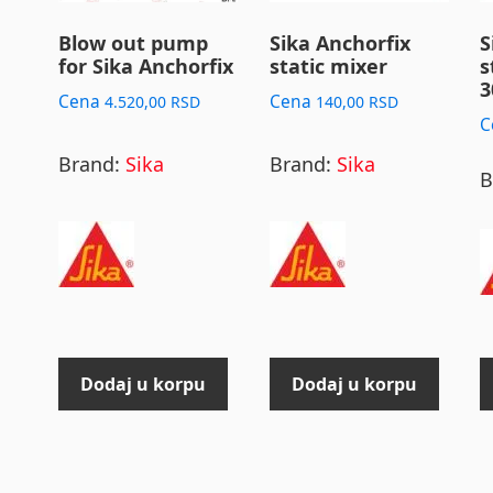
Blow out pump
Sika Anchorfix
S
for Sika Anchorfix
static mixer
s
3
Cena
Cena
4.520,00
RSD
140,00
RSD
C
Brand:
Sika
Brand:
Sika
B
Dodaj u korpu
Dodaj u korpu