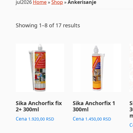
jul2026
Home
»
Shop
»
Ankerisanje
Showing 1–8 of 17 results
Sika Anchorfix fix
Sika Anchorfix 1
S
2+ 300ml
300ml
3
m
Cena
Cena
1.920,00
RSD
1.450,00
RSD
C