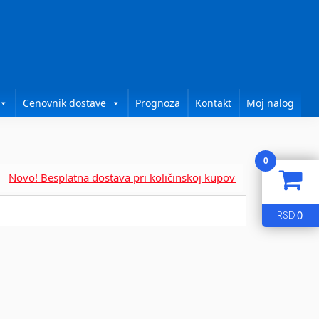
Cenovnik dostave
Prognoza
Kontakt
Moj nalog
0
vo! Besplatna dostava pri količinskoj kupovini za....
0
RSD