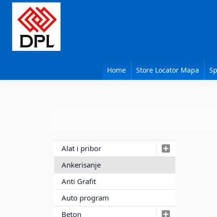
Skip
Skip
Skip
to
to
to
primary
main
primary
navigation
content
sidebar
DPL
Sika
BEOGRAD
Isomat
Home
Store Locator Mapa
Sp
Mapei
Primary
Alat i pribor
Sidebar
Ankerisanje
Anti Grafit
Auto program
Beton