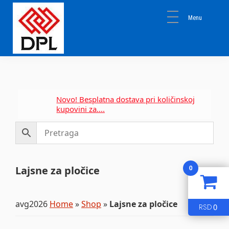
Skip
Skip
Skip
to
to
to
primary
main
primary
navigation
content
sidebar
DPL
Sika
BEOGRAD
Isomat
Mapei
Novo! Besplatna dostava pri količinskoj
kupovini za....
0
Lajsne za pločice
avg2026
Home
»
Shop
»
Lajsne za pločice
0
RSD