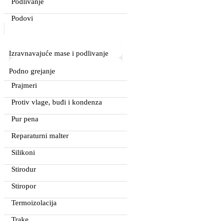
Podlivanje
Podovi
Izravnavajuće mase i podlivanje
Podno grejanje
Prajmeri
Protiv vlage, buđi i kondenza
Pur pena
Reparaturni malter
Silikoni
Stirodur
Stiropor
Termoizolacija
Trake