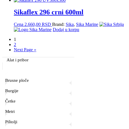
Sikaflex 296 crni 600ml
Cena
2.660,00
RSD
Brand:
Sika
,
Sika Marine
Dodaj u korpu
1
2
Next Page »
Primary
Alat i pribor
Sidebar
Brusne ploče
Burgije
Četke
Metri
Pištolji