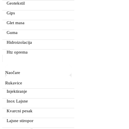
Geotekstil
Gips
Glet masa
Guma
Hidroizolacija
Htz oprema
Naočare
Rukavice
Injektiranje
Inox Lajsne
Kvarcni pesak
Lajsne stiropor