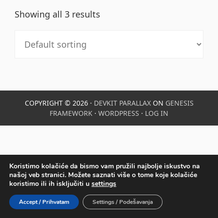
Showing all 3 results
Primary
Sidebar
COPYRIGHT © 2026 ·
DEVKIT PARALLAX
ON
GENESIS
FRAMEWORK
·
WORDPRESS
·
LOG IN
Koristimo kolačiće da bismo vam pružili najbolje iskustvo na
našoj veb stranici. Možete saznati više o tome koje kolačiće
koristimo ili ih isključiti u
settings
Accept / Prihvatam
Settings / Podešavanja