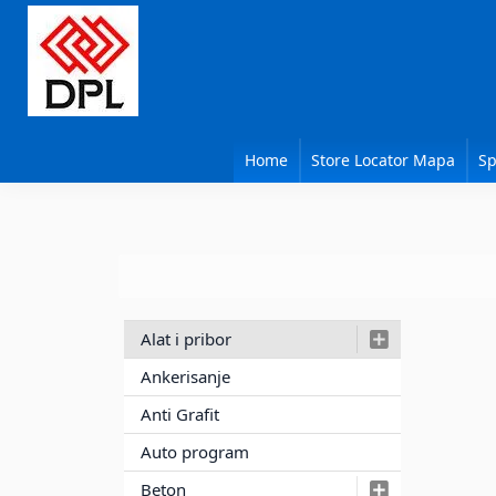
Skip
Skip
Skip
to
to
to
primary
main
primary
navigation
content
sidebar
DPL
Sika
BEOGRAD
Isomat
Home
Store Locator Mapa
Sp
Mapei
Primary
Alat i pribor
Sidebar
Ankerisanje
Anti Grafit
Auto program
Beton