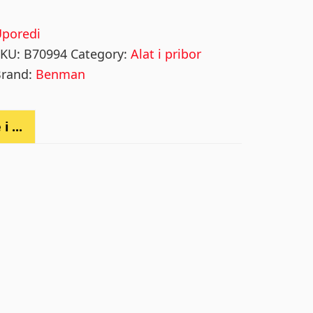
upcima
8x8mm
Uporedi
nox
SKU:
B70994
Category:
Alat i pribor
uantity
Brand:
Benman
i ...