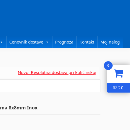
Cenovnik dostave
Prognoza
Kontakt
Moj nalog
0
Novo! Besplatna dostava pri količinskoj kupovini za....
0
RSD
cima 8x8mm Inox