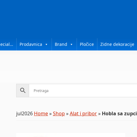
ecial…
Prodavnica
Brand
Pločice
Zidne dekoracije
jul2026
Home
»
Shop
»
Alat i pribor
»
Hobla sa zup