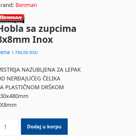
Brand:
Benman
Hobla sa zupcima
8x8mm Inox
Cena
1.790,00
RSD
MISTRIJA NAZUBLJENA ZA LEPAK
OD NERĐAJUĆEG ČELIKA
SA PLASTIČNOM DRŠKOM
130x480mm
8X8mm
obla
Dodaj u korpu
a