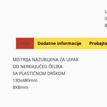
z
I
q
Opis
Dodatne informacije
Probajte 
MISTRIJA NAZUBLJENA ZA LEPAK
OD NERĐAJUĆEG ČELIKA
SA PLASTIČNOM DRŠKOM
130x480mm
8X8mm