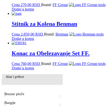
Cena
270,00
RSD
Brand:
FF Group
Dodaj u korpu
Stitnik za Kolena Benman
Cena
2.850,00
RSD
Brand:
Benman
Dodaj u korpu
Konac za Obelezavanje Set FF.
Cena
760,00
RSD
Brand:
FF Group
Dodaj u korpu
Primary
Alat i pribor
Sidebar
Brusne ploče
Burgije