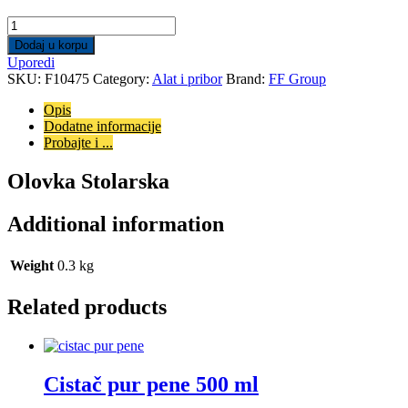
Olovka
Stolar
Dodaj u korpu
Crvena
Uporedi
FF.
SKU:
F10475
Category:
Alat i pribor
Brand:
FF Group
quantity
Opis
Dodatne informacije
Probajte i ...
Olovka Stolarska
Additional information
Weight
0.3 kg
Related products
Cistač pur pene 500 ml