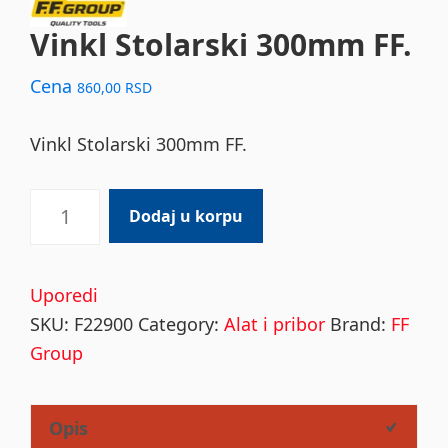
Vinkl Stolarski 300mm FF.
Cena
860,00
RSD
Vinkl Stolarski 300mm FF.
Vinkl
Dodaj u korpu
Stolarski
300mm
FF.
Uporedi
quantity
SKU:
F22900
Category:
Alat i pribor
Brand:
FF
Group
Opis