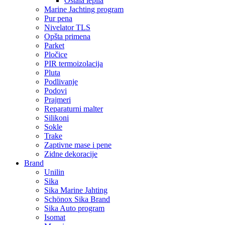
Ostala lepila
Marine Jachting program
Pur pena
Nivelator TLS
Opšta primena
Parket
Pločice
PIR termoizolacija
Pluta
Podlivanje
Podovi
Prajmeri
Reparaturni malter
Silikoni
Sokle
Trake
Zaptivne mase i pene
Zidne dekoracije
Brand
Unilin
Sika
Sika Marine Jahting
Schönox Sika Brand
Sika Auto program
Isomat