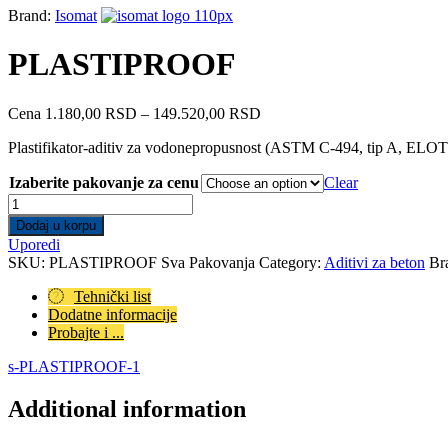
Brand:
Isomat
PLASTIPROOF
Price
Cena
1.180,00
RSD
–
149.520,00
RSD
range:
Plastifikator-aditiv za vodonepropusnost (ASTM C-494, tip A, ELOT EN
1.180,00 RSD
through
Izaberite pakovanje za cenu
Clear
149.520,00 RSD
PLASTIPROOF
quantity
Dodaj u korpu
Uporedi
SKU:
PLASTIPROOF Sva Pakovanja
Category:
Aditivi za beton
Br
Tehnički list
Dodatne informacije
Probajte i ...
s-PLASTIPROOF-1
Additional information