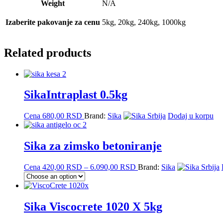
Weight
N/A
Izaberite pakovanje za cenu
5kg, 20kg, 240kg, 1000kg
Related products
SikaIntraplast 0.5kg
Cena
680,00
RSD
Brand:
Sika
Dodaj u korpu
Sika za zimsko betoniranje
Price
Cena
420,00
RSD
–
6.090,00
RSD
Brand:
Sika
range:
420,00 RSD
This
through
product
6.090,00 RSD
has
Sika Viscocrete 1020 X 5kg
multiple
variants.