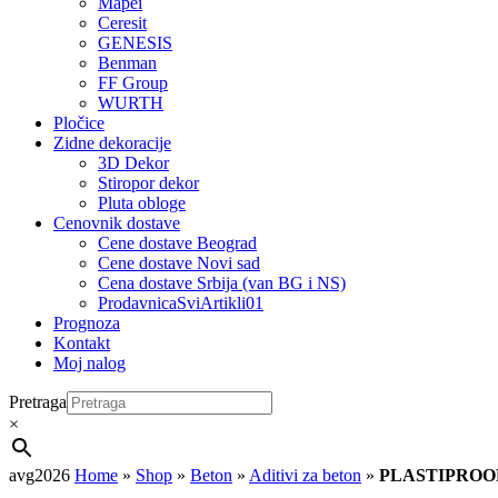
Mapei
Ceresit
GENESIS
Benman
FF Group
WURTH
Pločice
Zidne dekoracije
3D Dekor
Stiropor dekor
Pluta obloge
Cenovnik dostave
Cene dostave Beograd
Cene dostave Novi sad
Cena dostave Srbija (van BG i NS)
ProdavnicaSviArtikli01
Prognoza
Kontakt
Moj nalog
Pretraga
×
avg2026
Home
»
Shop
»
Beton
»
Aditivi za beton
»
PLASTIPROO