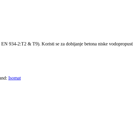
 934-2:T2 & T9). Koristi se za dobijanje betona niske vodopropustljivo
and:
Isomat