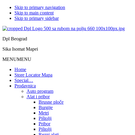
Skip to primary navigation
Skip to main content
Skip to primary sidebar
Dpl Beograd
Sika Isomat Mapei
MENU
MENU
Home
Store Locator Mapa
Special…
Prodavnica
Auto program
Alat i pribor
Brusne ploče
Burgije
Metri
Pištolji
Pribor
Pištolji
Rezni alati