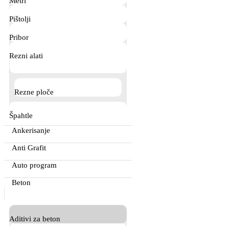
Metri
the
product
Pištolji
page
Pribor
Rezni alati
Rezne ploče
Špahtle
Ankerisanje
Anti Grafit
Auto program
Beton
Aditivi za beton