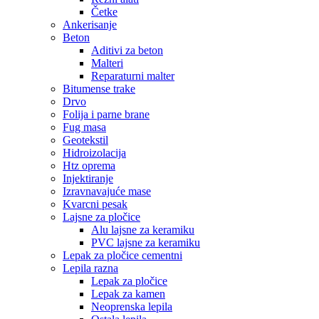
Četke
Ankerisanje
Beton
Aditivi za beton
Malteri
Reparaturni malter
Bitumense trake
Drvo
Folija i parne brane
Fug masa
Geotekstil
Hidroizolacija
Htz oprema
Injektiranje
Izravnavajuće mase
Kvarcni pesak
Lajsne za pločice
Alu lajsne za keramiku
PVC lajsne za keramiku
Lepak za pločice cementni
Lepila razna
Lepak za pločice
Lepak za kamen
Neoprenska lepila