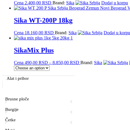
Cena
2.400,00
RSD
Brand:
Sika
Dodaj u korpu
The
options
may
Sika WT-200P 18kg
be
chosen
on
Cena
18.160,00
RSD
Brand:
Sika
Dodaj u korp
the
product
page
SikaMix Plus
Price
Cena
490,00
RSD
–
8.850,00
RSD
Brand:
Sika
range:
490,00 RSD
This
Primary
through
product
Alat i pribor
8.850,00 RSD
has
Sidebar
multiple
variants.
Brusne ploče
The
options
Burgije
may
be
Četke
chosen
on