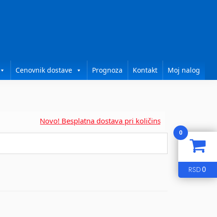
Cenovnik dostave
Prognoza
Kontakt
Moj nalog
Novo! Besplatna dostava pri količinskoj kupovini za....
0
0
RSD
g