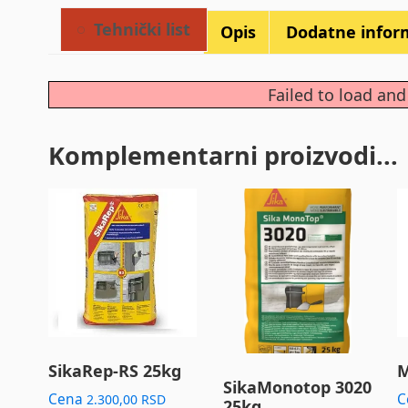
Tehnički list
Opis
Dodatne infor
Failed to load an
Komplementarni proizvodi...
SikaRep-RS 25kg
M
SikaMonotop 3020
Cena
C
2.300,00
RSD
25kg