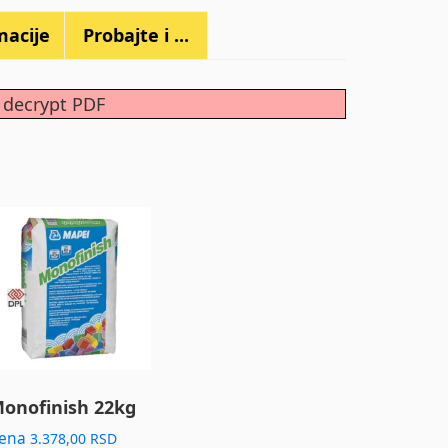
macije
Probajte i ...
d decrypt PDF
onofinish 22kg
ena
3.378,00
RSD