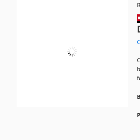
C
b
f
B
P