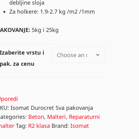
debljine sloja
Za holkere: 1.9-2.7 kg /m2 /1mm
PAKOVANJE:
5kg i 25kg
Izaberite vrstu i
pak. za cenu
Uporedi
SKU:
Isomat Durocret Sva pakovanja
ategories:
Beton
,
Malteri
,
Reparaturni
alter
Tag:
R2 klasa
Brand:
Isomat