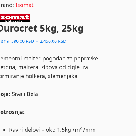
Brand:
Isomat
Durocret 5kg, 25kg
Price
Cena
–
580,00
RSD
2.450,00
RSD
range:
580,00 RSD
ementni malter, pogodan za popravke
through
etona, maltera, zidova od cigle, za
2.450,00 RSD
ormiranje holkera, slemenjaka
oja:
Siva i Bela
otrošnja:
Ravni delovi – oko 1.5kg /m² /mm