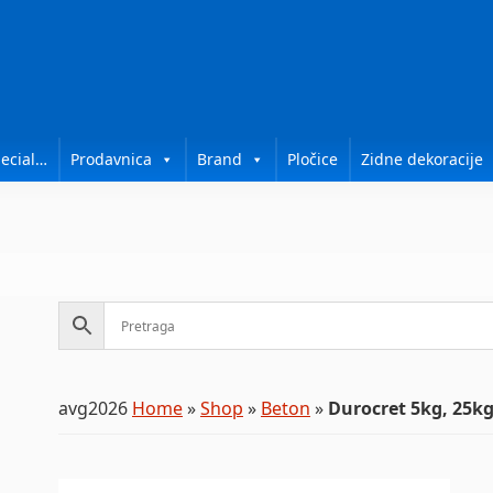
ecial…
Prodavnica
Brand
Pločice
Zidne dekoracije
avg2026
Home
»
Shop
»
Beton
»
Durocret 5kg, 25k