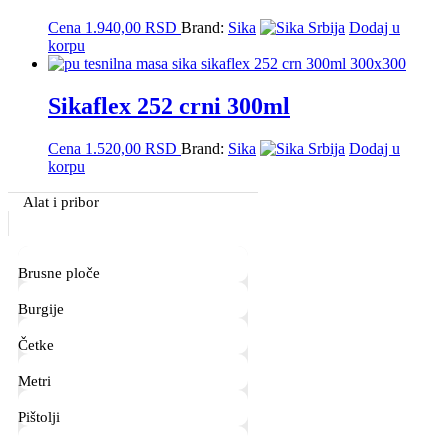
Cena
1.940,00
RSD
Brand:
Sika
Dodaj u
korpu
Sikaflex 252 crni 300ml
Cena
1.520,00
RSD
Brand:
Sika
Dodaj u
korpu
Primary
Alat i pribor
Sidebar
Brusne ploče
Burgije
Četke
Metri
Pištolji