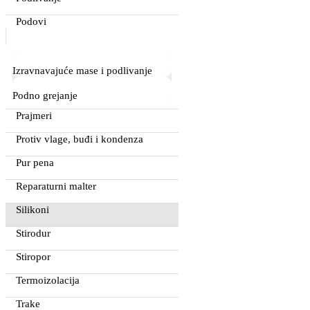
Podovi
Izravnavajuće mase i podlivanje
Podno grejanje
Prajmeri
Protiv vlage, buđi i kondenza
Pur pena
Reparaturni malter
Silikoni
Stirodur
Stiropor
Termoizolacija
Trake