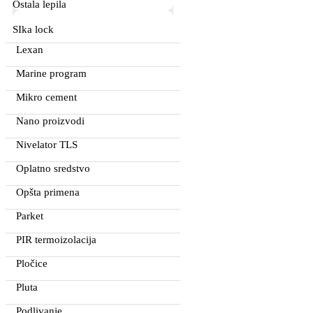
Ostala lepila
SIka lock
Lexan
Marine program
Mikro cement
Nano proizvodi
Nivelator TLS
Oplatno sredstvo
Opšta primena
Parket
PIR termoizolacija
Pločice
Pluta
Podlivanje