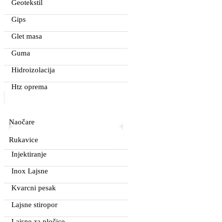
Geotekstil
Gips
Glet masa
Guma
Hidroizolacija
Htz oprema
Naočare
Rukavice
Injektiranje
Inox Lajsne
Kvarcni pesak
Lajsne stiropor
Lajsne za pločice