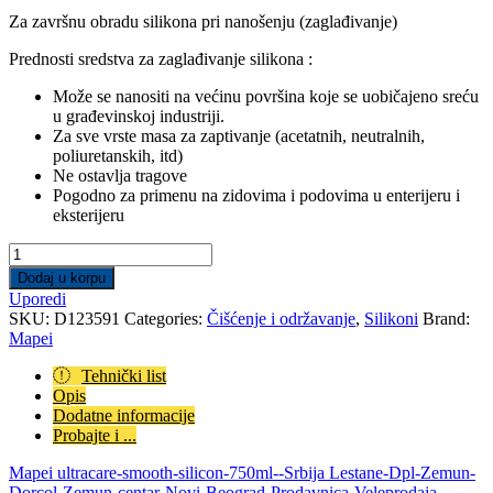
Za završnu obradu silikona pri nanošenju (zaglađivanje)
Prednosti sredstva za zaglađivanje silikona :
Može se nanositi na većinu površina koje se uobičajeno sreću
u građevinskoj industriji.
Za sve vrste masa za zaptivanje (acetatnih, neutralnih,
poliuretanskih, itd)
Ne ostavlja tragove
Pogodno za primenu na zidovima i podovima u enterijeru i
eksterijeru
Ultracare
Smooth
Dodaj u korpu
Silicone
Uporedi
0.75l
SKU:
D123591
Categories:
Čišćenje i održavanje
,
Silikoni
Brand:
quantity
Mapei
Tehnički list
Opis
Dodatne informacije
Probajte i ...
Mapei ultracare-smooth-silicon-750ml--Srbija Lestane-Dpl-Zemun-
Dorcol-Zemun-centar-Novi-Beograd-Prodavnica-Veleprodaja