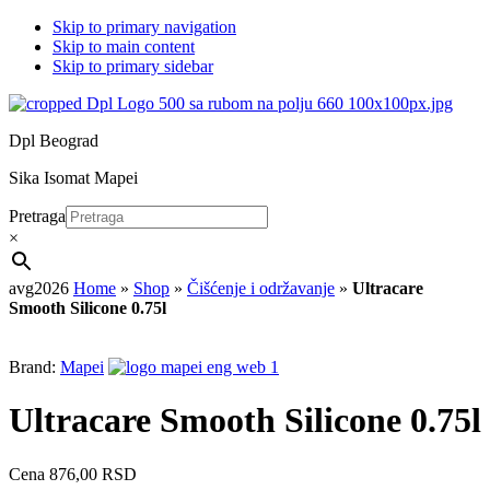
Skip to primary navigation
Skip to main content
Skip to primary sidebar
Dpl Beograd
Sika Isomat Mapei
Pretraga
×
avg2026
Home
»
Shop
»
Čišćenje i održavanje
»
Ultracare
Smooth Silicone 0.75l
Brand:
Mapei
Ultracare Smooth Silicone 0.75l
Cena
876,00
RSD