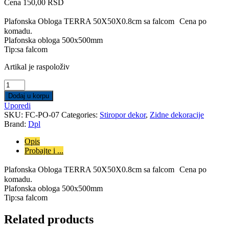
Cena
150,00
RSD
Plafonska Obloga TERRA 50X50X0.8cm sa falcom Cena po
komadu.
Plafonska obloga 500x500mm
Tip:sa falcom
Artikal je raspoloživ
Plafonska
Obloga
Dodaj u korpu
TERRA
Uporedi
50X50X0.8cm
SKU:
FC-PO-07
Categories:
Stiropor dekor
,
Zidne dekoracije
sa
Brand:
Dpl
falcom
quantity
Opis
Probajte i ...
Plafonska Obloga TERRA 50X50X0.8cm sa falcom Cena po
komadu.
Plafonska obloga 500x500mm
Tip:sa falcom
Related products