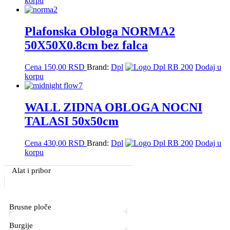
korpu
Plafonska Obloga NORMA2
50X50X0.8cm bez falca
Cena
150,00
RSD
Brand:
Dpl
Dodaj u
korpu
WALL ZIDNA OBLOGA NOCNI
TALASI 50x50cm
Cena
430,00
RSD
Brand:
Dpl
Dodaj u
korpu
Primary
Alat i pribor
Sidebar
Brusne ploče
Burgije