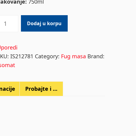
Pakovanje:
750ml
CLEAN
Dodaj u korpu
GROUT
uantity
Uporedi
SKU:
IS212781
Category:
Fug masa
Brand:
Isomat
macije
Probajte i ...