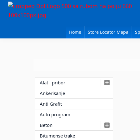
Skip
Skip
Skip
to
to
to
DPL
primary
main
primary
Sika
BEOGRAD
navigation
content
sidebar
Isomat
Home
Store Locator Mapa
Sp
Mapei
Primary
Alat i pribor
Sidebar
Ankerisanje
Anti Grafit
Auto program
Beton
Bitumense trake