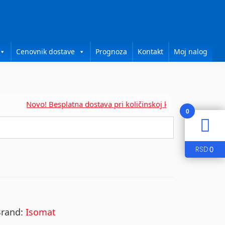
Cenovnik dostave
Prognoza
Kontakt
Moj nalog
Novo! Besplatna dostava pri količinskoj kupovini za....
0
0
RSD
Brand:
Isomat