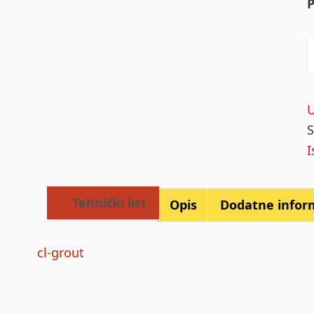
q
Tehnički list
Opis
Dodatne infor
cl-grout