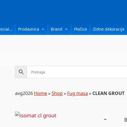
ecial…
Prodavnica
Brand
Pločice
Zidne dekoracije
avg2026
Home
»
Shop
»
Fug masa
»
CLEAN GROUT