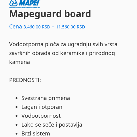
Mapeguard board
Price
Cena
–
3.460,00
RSD
11.560,00
RSD
range:
3.460,00 RSD
Vodootporna ploča za ugradnju svih vrsta
through
završnih obrada od keramike i prirodnog
11.560,00 RSD
kamena
PREDNOSTI:
Svestrana primena
Lagan i otporan
Vodootpornost
Lako se seče i postavlja
Brzi sistem