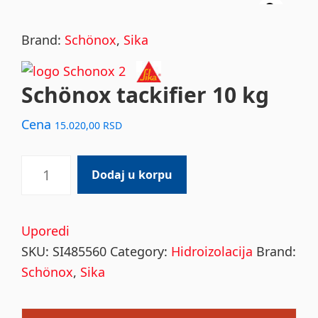
Brand:
Schönox
,
Sika
Schönox tackifier 10 kg
Cena
15.020,00
RSD
Schönox
Dodaj u korpu
tackifier
10
kg
Uporedi
quantity
SKU:
SI485560
Category:
Hidroizolacija
Brand:
Schönox
,
Sika