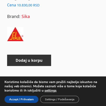
Cena
10.830,00
RSD
Brand:
Sika
Dodaj u korpu
Koristimo kolačiće da bismo vam pružili najbolje iskustvo na
našoj veb stranici. Možete saznati više o tome koje kolačiće
Primary
koristimo ili ih isključiti u
settings
Sidebar
COPYRIGHT © 2026 ·
DEVKIT PARALLAX
ON
GENESIS
Accept / Prihvatam
Settings / Podešavanja
FRAMEWORK
·
WORDPRESS
·
LOG IN