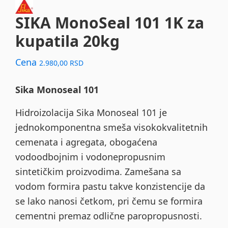
SIKA MonoSeal 101 1K za
kupatila 20kg
Cena
2.980,00
RSD
Sika Monoseal 101
Hidroizolacija Sika Monoseal 101 je
jednokomponentna smeša visokokvalitetnih
cemenata i agregata, obogaćena
vodoodbojnim i vodonepropusnim
sintetičkim proizvodima. Zamešana sa
vodom formira pastu takve konzistencije da
se lako nanosi četkom, pri čemu se formira
cementni premaz odlične paropropusnosti.