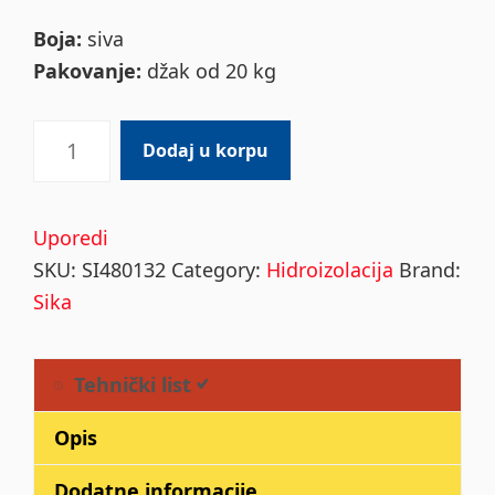
Boja:
siva
Pakovanje:
džak od 20 kg
SIKA
Dodaj u korpu
MonoSeal
101
1K
Uporedi
za
SKU:
SI480132
Category:
Hidroizolacija
Brand:
kupatila
Sika
20kg
quantity
Tehnički list
Opis
Dodatne informacije