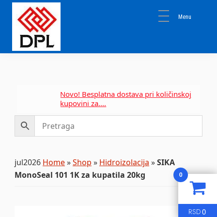
Skip
Skip
Skip
to
to
to
primary
main
primary
navigation
content
sidebar
DPL
Sika
BEOGRAD
Isomat
Mapei
Novo! Besplatna dostava pri količinskoj
kupovini za....
jul2026
Home
»
Shop
»
Hidroizolacija
»
SIKA
MonoSeal 101 1K za kupatila 20kg
0
0
RSD