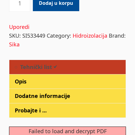
Dodaj u korpu
MonoTop
112
Multi
Uporedi
Use
SKU:
SI533449
Category:
Hidroizolacija
Brand:
Repair
Sika
5kg
quantity
Tehnički list
Opis
Dodatne informacije
Probajte i ...
Failed to load and decrypt PDF