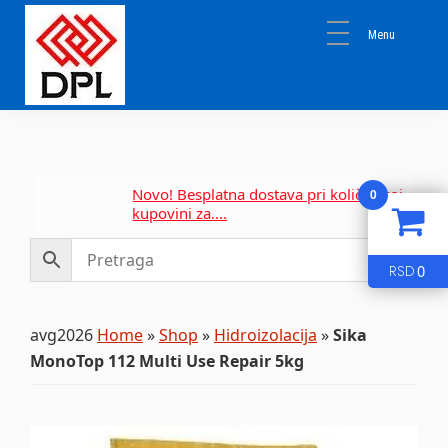
Skip
Skip
Skip
to
to
to
primary
main
primary
navigation
content
sidebar
DPL
Sika
BEOGRAD
Isomat
Mapei
Novo! Besplatna dostava pri količinskoj
0
kupovini za....
0
RSD
avg2026
Home
»
Shop
»
Hidroizolacija
»
Sika
MonoTop 112 Multi Use Repair 5kg