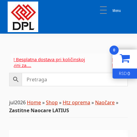
Skip
Skip
Skip
to
to
to
primary
main
primary
navigation
content
sidebar
DPL
Sika
BEOGRAD
Isomat
0
Mapei
Novo! Besplatna dostava pri količinskoj
Novo! Besplat
kupovini za....
kupovini za...
0
RSD
jul2026
Home
»
Shop
»
Htz oprema
»
Naočare
»
Zastitne Naocare LATIUS