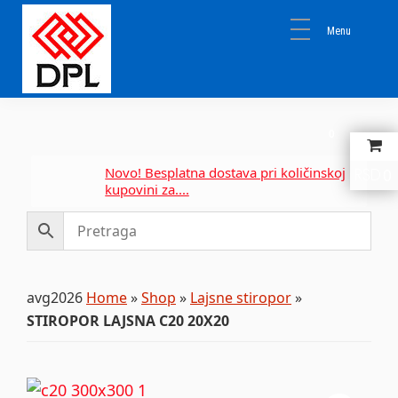
Skip
Skip
Skip
to
to
to
primary
main
primary
navigation
content
sidebar
DPL
Sika
BEOGRAD
Isomat
0
Mapei
0
RSD
Novo! Besplatna dostava pri količinskoj
kupovini za....
avg2026
Home
»
Shop
»
Lajsne stiropor
»
STIROPOR LAJSNA C20 20X20