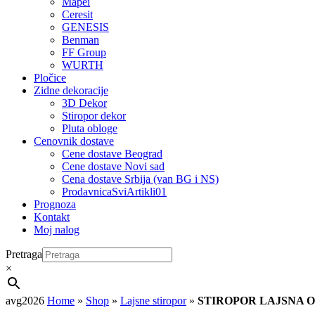
Mapei
Ceresit
GENESIS
Benman
FF Group
WURTH
Pločice
Zidne dekoracije
3D Dekor
Stiropor dekor
Pluta obloge
Cenovnik dostave
Cene dostave Beograd
Cene dostave Novi sad
Cena dostave Srbija (van BG i NS)
ProdavnicaSviArtikli01
Prognoza
Kontakt
Moj nalog
Pretraga
×
avg2026
Home
»
Shop
»
Lajsne stiropor
»
STIROPOR LAJSNA O4