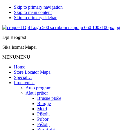
Skip to primary navigation
Skip to main content
Skip to primary sidebar
Dpl Beograd
Sika Isomat Mapei
MENU
MENU
Home
Store Locator Mapa
Special…
Prodavnica
Auto program
Alat i pribor
Brusne ploče
Burgije
Metri
Pištolji
Pribor
Pištolji
Rezni alati