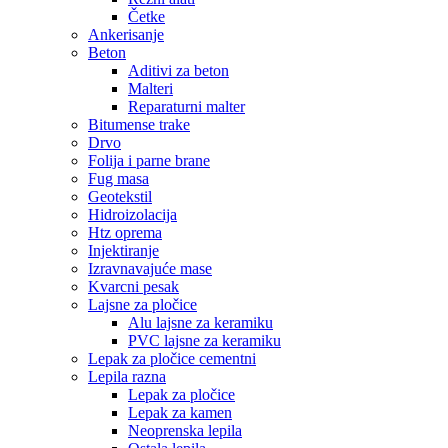
Četke
Ankerisanje
Beton
Aditivi za beton
Malteri
Reparaturni malter
Bitumense trake
Drvo
Folija i parne brane
Fug masa
Geotekstil
Hidroizolacija
Htz oprema
Injektiranje
Izravnavajuće mase
Kvarcni pesak
Lajsne za pločice
Alu lajsne za keramiku
PVC lajsne za keramiku
Lepak za pločice cementni
Lepila razna
Lepak za pločice
Lepak za kamen
Neoprenska lepila