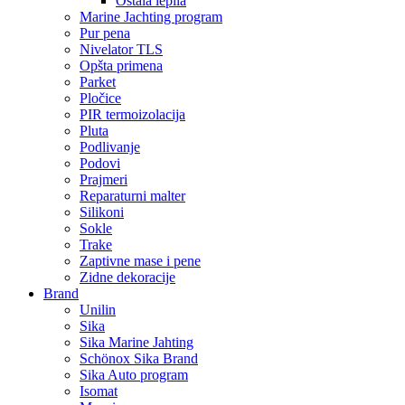
Ostala lepila
Marine Jachting program
Pur pena
Nivelator TLS
Opšta primena
Parket
Pločice
PIR termoizolacija
Pluta
Podlivanje
Podovi
Prajmeri
Reparaturni malter
Silikoni
Sokle
Trake
Zaptivne mase i pene
Zidne dekoracije
Brand
Unilin
Sika
Sika Marine Jahting
Schönox Sika Brand
Sika Auto program
Isomat