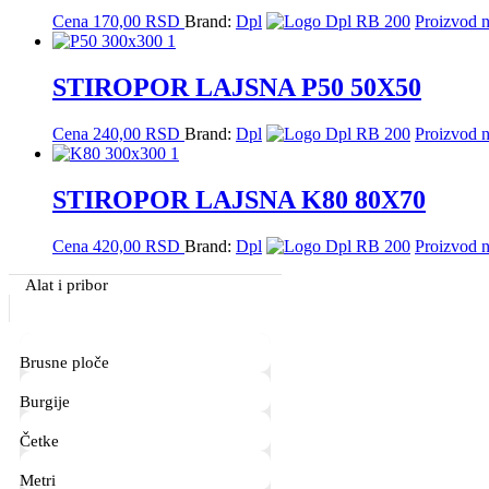
Cena
170,00
RSD
Brand:
Dpl
Proizvod n
STIROPOR LAJSNA P50 50X50
Cena
240,00
RSD
Brand:
Dpl
Proizvod n
STIROPOR LAJSNA K80 80X70
Cena
420,00
RSD
Brand:
Dpl
Proizvod n
Primary
Alat i pribor
Sidebar
Brusne ploče
Burgije
Četke
Metri