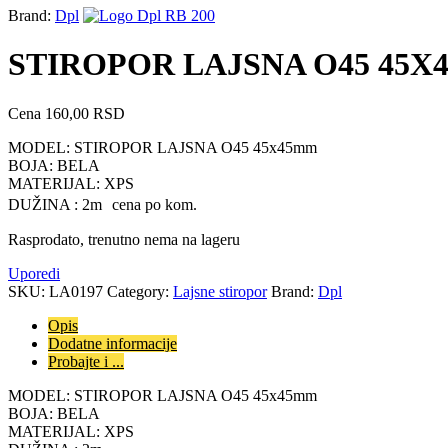
Brand:
Dpl
STIROPOR LAJSNA O45 45X4
Cena
160,00
RSD
MODEL: STIROPOR LAJSNA O45 45x45mm
BOJA: BELA
MATERIJAL: XPS
DUŽINA : 2m cena po kom.
Rasprodato, trenutno nema na lageru
Uporedi
SKU:
LA0197
Category:
Lajsne stiropor
Brand:
Dpl
Opis
Dodatne informacije
Probajte i ...
MODEL: STIROPOR LAJSNA O45 45x45mm
BOJA: BELA
MATERIJAL: XPS