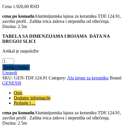
Cena
1.920,00
RSD
cena po komadu
Aluminijumska lajsna za keramiku TDF.124.91,
završni profil . Zaštita ivica zidova i stepeništa od oštećenja.
Duzina: 2.5m
TABELA SA DIMENZIJAMA I BOJAMA DATA NA
DRUGOJ SLICI
Artikal je raspoloživ
Aluminijumska
Lajsna
Dodaj u korpu
TDF.124.91
Uporedi
quantity
SKU:
GEN-TDF.124.91
Category:
Alu lajsne za keramiku
Brand:
GENESIS
Opis
Dodatne informacije
Probajte i ...
cena po komadu
Aluminijumska lajsna za keramiku TDF.124.91,
završni profil . Zaštita ivica zidova i stepeništa od oštećenja.
Duzina: 2.5m