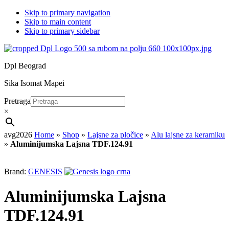
Skip to primary navigation
Skip to main content
Skip to primary sidebar
Dpl Beograd
Sika Isomat Mapei
Pretraga
×
avg2026
Home
»
Shop
»
Lajsne za pločice
»
Alu lajsne za keramiku
»
Aluminijumska Lajsna TDF.124.91
Brand:
GENESIS
Aluminijumska Lajsna
TDF.124.91