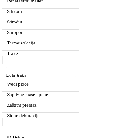
Reparaturni malter
Silikoni
Stirodur
Stiropor
Termoizolacija
Trake
Izolir traka
Wedi ploče
Zaptivne mase i pene
Zaštitni premaz
Zidne dekoracije
3D Dekor