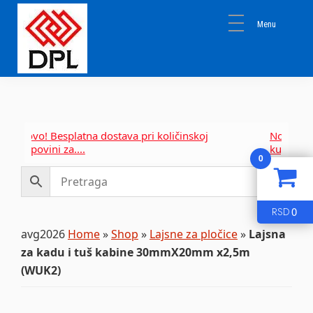
Skip
Skip
Skip
to
to
to
primary
main
primary
navigation
content
sidebar
DPL
Sika
BEOGRAD
Isomat
Mapei
Novo! Besplatna dostava pri količinskoj
Novo! Besp
kupovini za....
kupovini za
0
0
RSD
avg2026
Home
»
Shop
»
Lajsne za pločice
»
Lajsna
za kadu i tuš kabine 30mmX20mm x2,5m
(WUK2)