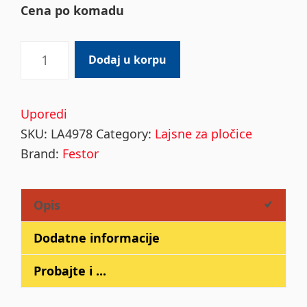
Cena po komadu
Lajsna
Dodaj u korpu
za
kadu
i
Uporedi
tuš
SKU:
LA4978
Category:
Lajsne za pločice
kabine
Brand:
Festor
30mmX20mm
x2,5m
Opis
(WUK2)
quantity
Dodatne informacije
Probajte i ...