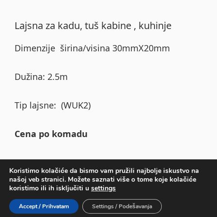
Lajsna za kadu, tuš kabine , kuhinje
Dimenzije širina/visina 30mmX20mm
Dužina: 2.5m
Tip lajsne: (WUK2)
Cena po komadu
Koristimo kolačiće da bismo vam pružili najbolje iskustvo na
našoj veb stranici. Možete saznati više o tome koje kolačiće
Primary
koristimo ili ih isključiti u
settings
Sidebar
COPYRIGHT © 2026 ·
DEVKIT PARALLAX
ON
GENESIS
Accept / Prihvatam
Settings / Podešavanja
FRAMEWORK
·
WORDPRESS
·
LOG IN