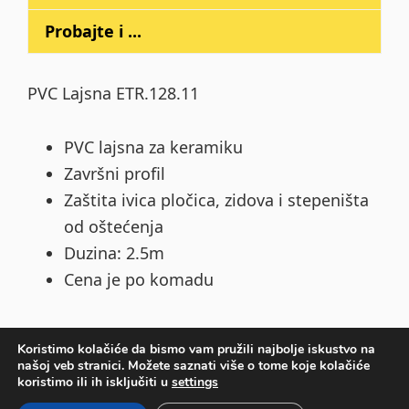
Probajte i ...
PVC Lajsna ETR.128.11
PVC lajsna za keramiku
Završni profil
Zaštita ivica pločica, zidova i stepeništa
od oštećenja
Duzina: 2.5m
Cena je po komadu
Koristimo kolačiće da bismo vam pružili najbolje iskustvo na
našoj veb stranici. Možete saznati više o tome koje kolačiće
Primary
koristimo ili ih isključiti u
settings
Sidebar
COPYRIGHT © 2026 ·
DEVKIT PARALLAX
ON
GENESIS