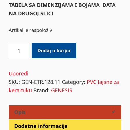
TABELA SA DIMENZIJAMA I BOJAMA DATA
NA DRUGOJ SLICI
Artikal je raspoloživ
PVC
Dodaj u korpu
LAJSNA
ETR.128.11
quantity
Uporedi
SKU:
GEN-ETR.128.11
Category:
PVC lajsne za
keramiku
Brand:
GENESIS
Opis
Dodatne informacije