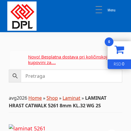
Skip
Skip
Skip
to
to
to
primary
main
primary
navigation
content
sidebar
DPL
Sika
BEOGRAD
0
Isomat
Mapei
Novo! Besplatna dostava pri količinskoj
kupovini za....
0
RSD
avg2026
Home
»
Shop
»
Laminat
»
LAMINAT
HRAST CATWALK 5261 8mm KL.32 WG 2S