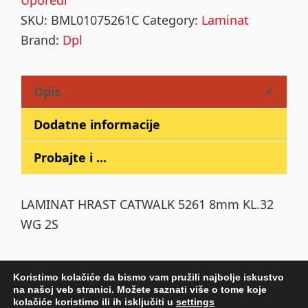
Uporedi
SKU:
BML01075261C
Category:
Laminat
Brand:
Dpl
Opis
Dodatne informacije
Probajte i ...
LAMINAT HRAST CATWALK 5261 8mm KL.32
WG 2S
Koristimo kolačiće da bismo vam pružili najbolje iskustvo
na našoj veb stranici. Možete saznati više o tome koje
Primary
kolačiće koristimo ili ih isključiti u
settings