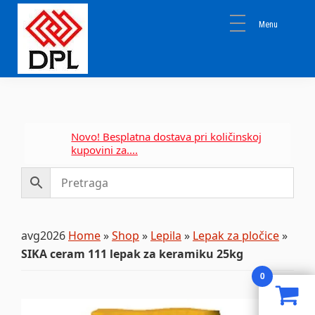
Skip
Skip
Skip
to
to
to
primary
main
primary
navigation
content
sidebar
DPL
Sika
BEOGRAD
Isomat
Mapei
Novo! Besplatna dostava pri količinskoj
kupovini za....
avg2026
Home
»
Shop
»
Lepila
»
Lepak za pločice
»
SIKA ceram 111 lepak za keramiku 25kg
0