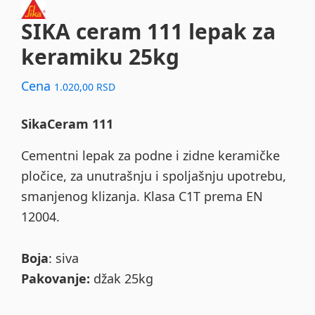
SIKA ceram 111 lepak za
keramiku 25kg
Cena
1.020,00
RSD
SikaCeram 111
Cementni lepak za podne i zidne keramičke
pločice, za unutrašnju i spoljašnju upotrebu,
smanjenog klizanja. Klasa C1T prema EN
12004.
Boja
: siva
Pakovanje:
džak 25kg