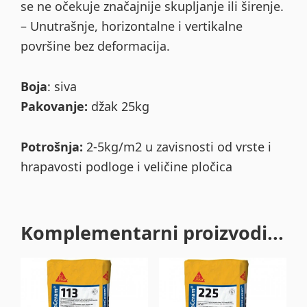
se ne očekuje značajnije skupljanje ili širenje.
– Unutrašnje, horizontalne i vertikalne
površine bez deformacija.
Boja
: siva
Pakovanje:
džak 25kg
Potrošnja:
2-5kg/m2 u zavisnosti od vrste i
hrapavosti podloge i veličine pločica
Komplementarni proizvodi...