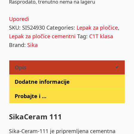
Rasprodato, trenutno nema na lageru
Uporedi
SKU:
SI524930
Categories:
Lepak za pločice
,
Lepak za pločice cementni
Tag:
C1T klasa
Brand:
Sika
Opis
Dodatne informacije
Probajte i ...
SikaCeram 111
Sika-Ceram-111 je pripremljena cementna