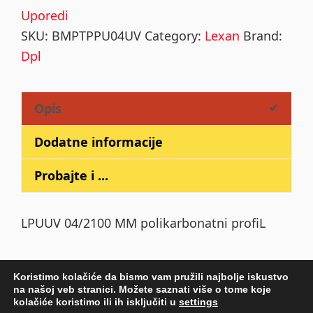
Uporedi
SKU:
BMPTPPU04UV
Category:
Lexan
Brand:
Dpl
Opis
Dodatne informacije
Probajte i ...
LPUUV 04/2100 MM polikarbonatni profiL
Koristimo kolačiće da bismo vam pružili najbolje iskustvo
na našoj veb stranici. Možete saznati više o tome koje
Primary
kolačiće koristimo ili ih isključiti u
settings