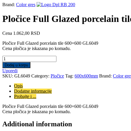
Brand:
Color gres
Pločice Full Glazed porcelain t
Cena
1.062,00
RSD
Pločice Full Glazed porcelain tile 600×600 GL6049
Cena pločica je iskazana po komadu.
Pločice
Full
Dodaj u korpu
Glazed
Uporedi
porcelain
SKU:
GL6049
Category:
Pločice
Tag:
600x600mm
Brand:
Color gre
tile
600x600
Opis
GL6049
Dodatne informacije
quantity
Probajte i ...
Pločice Full Glazed porcelain tile 600×600 GL6049
Cena pločica je iskazana po komadu.
Additional information