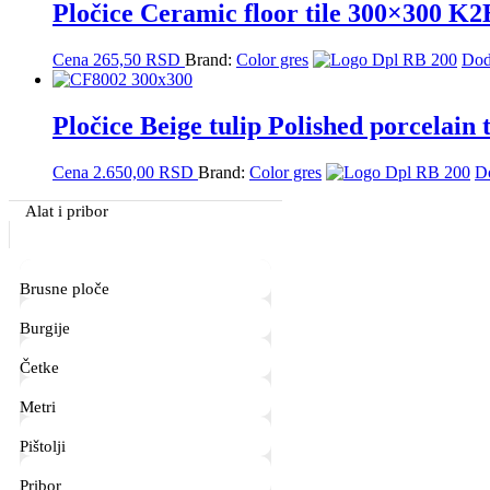
Pločice Ceramic floor tile 300×300 K
Cena
265,50
RSD
Brand:
Color gres
Dod
Pločice Beige tulip Polished porcelain
Cena
2.650,00
RSD
Brand:
Color gres
D
Primary
Alat i pribor
Sidebar
Brusne ploče
Burgije
Četke
Metri
Pištolji
Pribor