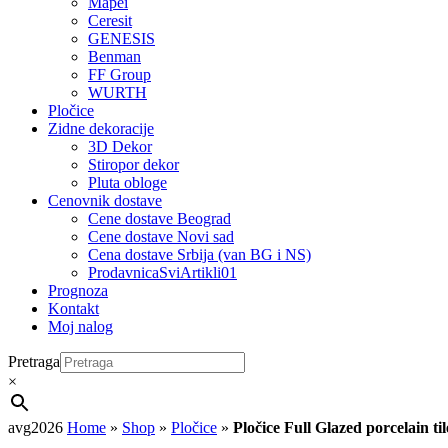
Mapei
Ceresit
GENESIS
Benman
FF Group
WURTH
Pločice
Zidne dekoracije
3D Dekor
Stiropor dekor
Pluta obloge
Cenovnik dostave
Cene dostave Beograd
Cene dostave Novi sad
Cena dostave Srbija (van BG i NS)
ProdavnicaSviArtikli01
Prognoza
Kontakt
Moj nalog
Pretraga
×
avg2026
Home
»
Shop
»
Pločice
»
Pločice Full Glazed porcelain 