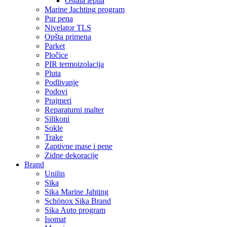
Ostala lepila
Marine Jachting program
Pur pena
Nivelator TLS
Opšta primena
Parket
Pločice
PIR termoizolacija
Pluta
Podlivanje
Podovi
Prajmeri
Reparaturni malter
Silikoni
Sokle
Trake
Zaptivne mase i pene
Zidne dekoracije
Brand
Unilin
Sika
Sika Marine Jahting
Schönox Sika Brand
Sika Auto program
Isomat