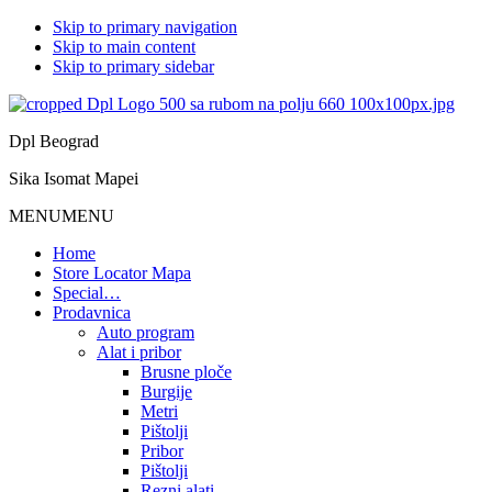
Skip to primary navigation
Skip to main content
Skip to primary sidebar
Dpl Beograd
Sika Isomat Mapei
MENU
MENU
Home
Store Locator Mapa
Special…
Prodavnica
Auto program
Alat i pribor
Brusne ploče
Burgije
Metri
Pištolji
Pribor
Pištolji
Rezni alati