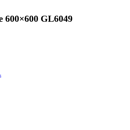
ile 600×600 GL6049
s