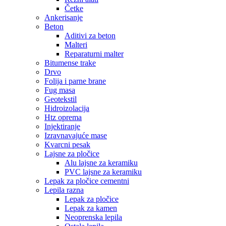
Četke
Ankerisanje
Beton
Aditivi za beton
Malteri
Reparaturni malter
Bitumense trake
Drvo
Folija i parne brane
Fug masa
Geotekstil
Hidroizolacija
Htz oprema
Injektiranje
Izravnavajuće mase
Kvarcni pesak
Lajsne za pločice
Alu lajsne za keramiku
PVC lajsne za keramiku
Lepak za pločice cementni
Lepila razna
Lepak za pločice
Lepak za kamen
Neoprenska lepila