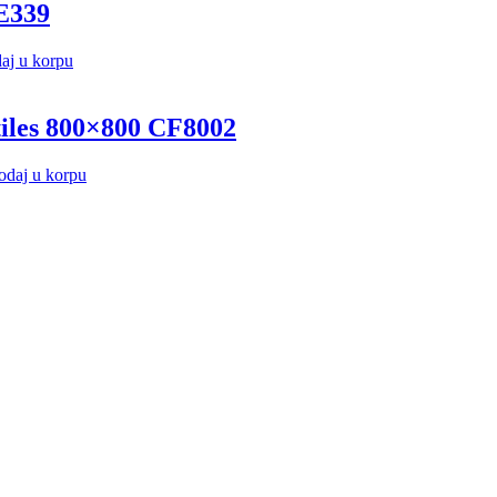
2E339
aj u korpu
 tiles 800×800 CF8002
odaj u korpu