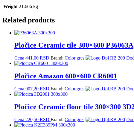
Weight
21.666 kg
Related products
Pločice Ceramic tile 300×600 P36063A
Cena
441,00
RSD
Brand:
Color gres
Dod
Pločice Amazon 600×600 CR6001
Cena
907,20
RSD
Brand:
Color gres
Dod
Pločice Ceramic floor tile 300×300 3D
Cena
220,50
RSD
Brand:
Color gres
Dod