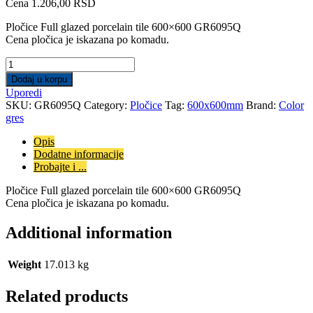
Cena
1.206,00
RSD
Pločice Full glazed porcelain tile 600×600 GR6095Q
Cena pločica je iskazana po komadu.
Pločice
Full
Dodaj u korpu
glazed
Uporedi
porcelain
SKU:
GR6095Q
Category:
Pločice
Tag:
600x600mm
Brand:
Color
tile
gres
600x600
GR6095Q
Opis
quantity
Dodatne informacije
Probajte i ...
Pločice Full glazed porcelain tile 600×600 GR6095Q
Cena pločica je iskazana po komadu.
Additional information
Weight
17.013 kg
Related products