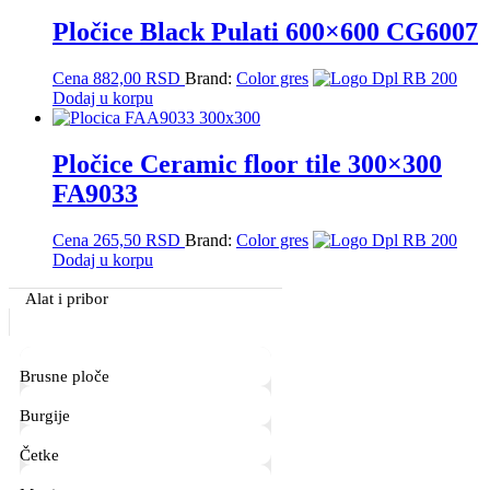
Pločice Black Pulati 600×600 CG6007
Cena
882,00
RSD
Brand:
Color gres
Dodaj u korpu
Pločice Ceramic floor tile 300×300
FA9033
Cena
265,50
RSD
Brand:
Color gres
Dodaj u korpu
Primary
Alat i pribor
Sidebar
Brusne ploče
Burgije
Četke