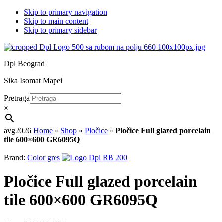
Skip to primary navigation
Skip to main content
Skip to primary sidebar
Dpl Beograd
Sika Isomat Mapei
Pretraga
×
avg2026
Home
»
Shop
»
Pločice
»
Pločice Full glazed porcelain
tile 600×600 GR6095Q
Brand:
Color gres
Pločice Full glazed porcelain
tile 600×600 GR6095Q