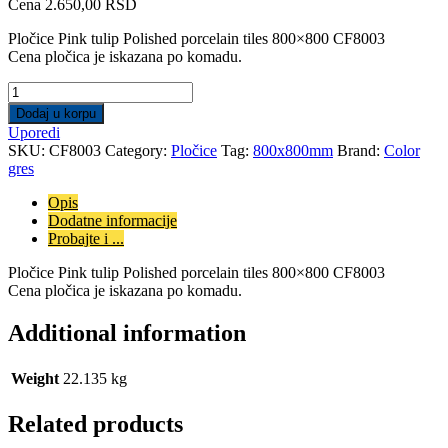
Cena
2.650,00
RSD
Pločice Pink tulip Polished porcelain tiles 800×800 CF8003
Cena pločica je iskazana po komadu.
Pločice
Pink
Dodaj u korpu
tulip
Uporedi
Polished
SKU:
CF8003
Category:
Pločice
Tag:
800x800mm
Brand:
Color
porcelain
gres
tiles
800x800
Opis
CF8003
Dodatne informacije
quantity
Probajte i ...
Pločice Pink tulip Polished porcelain tiles 800×800 CF8003
Cena pločica je iskazana po komadu.
Additional information
Weight
22.135 kg
Related products