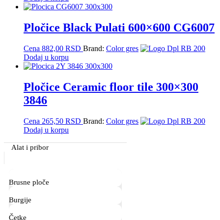
Pločice Black Pulati 600×600 CG6007
Cena
882,00
RSD
Brand:
Color gres
Dodaj u korpu
Pločice Ceramic floor tile 300×300
3846
Cena
265,50
RSD
Brand:
Color gres
Dodaj u korpu
Primary
Alat i pribor
Sidebar
Brusne ploče
Burgije
Četke