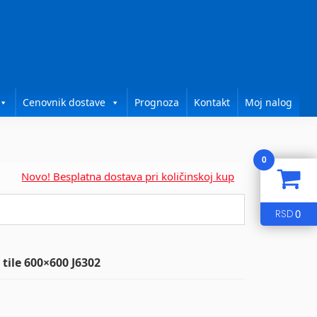
Cenovnik dostave
Prognoza
Kontakt
Moj nalog
0
Novo! Besplatna dostava pri količinskoj kupovini za....
0
RSD
 tile 600×600 J6302