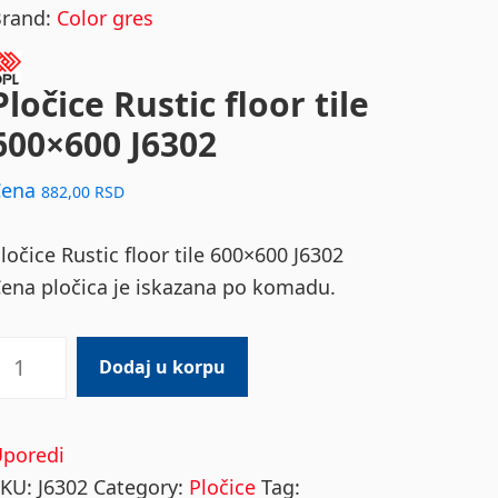
Brand:
Color gres
Pločice Rustic floor tile
600×600 J6302
Cena
882,00
RSD
ločice Rustic floor tile 600×600 J6302
ena pločica je iskazana po komadu.
ločice
Dodaj u korpu
ustic
loor
ile
Uporedi
00x600
SKU:
J6302
Category:
Pločice
Tag: