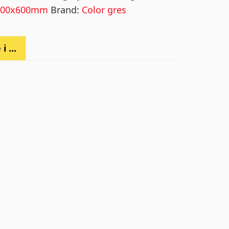
6302
600x600mm
Brand:
Color gres
uantity
i ...