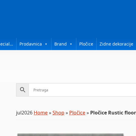
ecial…
Prodavnica
Brand
Pločice
Zidne dekoracije
jul2026
Home
»
Shop
»
Pločice
»
Pločice Rustic floor