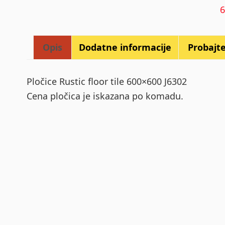
J
q
Opis
Dodatne informacije
Probajte 
Pločice Rustic floor tile 600×600 J6302
Cena pločica je iskazana po komadu.