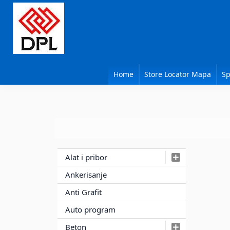
Skip
Skip
Skip
to
to
to
primary
main
primary
navigation
content
sidebar
DPL
Sika
BEOGRAD
Isomat
Home
Store Locator Mapa
Sp
Mapei
Primary
Alat i pribor
Sidebar
Ankerisanje
Anti Grafit
Auto program
Beton