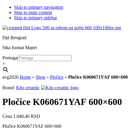
Skip to primary navigation
Skip to main content
Skip to primary sidebar
Dpl Beograd
Sika Isomat Mapei
Pretraga
×
avg2026
Home
»
Shop
»
Pločice
»
Pločice K060671YAF 600×600
Brand:
Kito ceramic
Pločice K060671YAF 600×600
Cena
1.040,40
RSD
Pločice K060671YAF 600×600