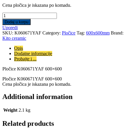
Cena pločica je iskazana po komadu.
Pločice
K060671YAF
Dodaj u korpu
600x600
Uporedi
quantity
SKU:
K060671YAF
Category:
Pločice
Tag:
600x600mm
Brand:
Kito ceramic
Opis
Dodatne informacije
Probajte i ...
Pločice K060671YAF 600×600
Pločice K060671YAF 600×600
Cena pločica je iskazana po komadu.
Additional information
Weight
2.1 kg
Related products