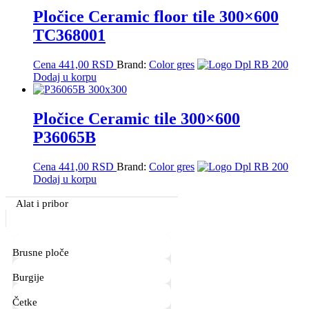
Pločice Ceramic floor tile 300×600
TC368001
Cena
441,00
RSD
Brand:
Color gres
Dodaj u korpu
Pločice Ceramic tile 300×600
P36065B
Cena
441,00
RSD
Brand:
Color gres
Dodaj u korpu
Primary
Alat i pribor
Sidebar
Brusne ploče
Burgije
Četke