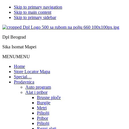
Skip to primary navigation
Skip to main content
Skip to primary sidebar
Dpl Beograd
Sika Isomat Mapei
MENU
MENU
Home
Store Locator Mapa
Special…
Prodavnica
Auto program
Alat i pribor
Brusne ploče
Burgije
Metri
Pištolji
Pribor
Pištolji
Rezni alati