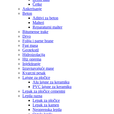
Četke
Ankerisanje
Beton
Aditivi za beton
Malteri
Reparaturni malter
Bitumense trake
Drvo
Folija i parne brane
Fug masa
Geotekstil
Hidroizolacija
Htz oprema
Injektiranje
Izravnavajuće mase
Kvarcni pesak
Lajsne za pločice
Alu lajsne za keramiku
PVC lajsne za keramiku
Lepak za pločice cementni
Lepila razna
Lepak za pločice
Lepak za kamen
Neoprenska lepila