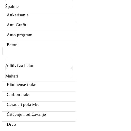
Špahtle
Ankerisanje
Anti Grafit
Auto program
Beton
Aditivi za beton
Malteri
Bitumense trake
Carbon trake
Cerade i pokrivke
Čišćenje i održavanje
Drvo