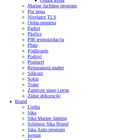
Ostala lepila
Marine Jachting program
Pur pena
Nivelator TLS
Opšta primena
Parket
Pločice
PIR termoizolacija
Pluta
Podlivanje
Podovi
Prajmeri
Reparaturni malter
Silikoni
Sokle
Trake
Zaptivne mase i pene
Zidne dekoracije
Brand
Unilin
Sika
Sika Marine Jahting
Schönox Sika Brand
Sika Auto program
Isomat