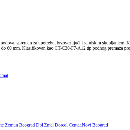
ih podova, spreman za upotrebu, brzovezujući i sa niskim skupljanjem. 
ine do 60 mm. Klasifikovan kao CT-C30-F7-A12 tip podnog premaza p
omat