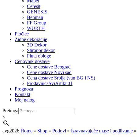
Mapei
Ceresit
GENESIS
Benman
FF Group
WURTH
Pločice
Zidne dekoracije
3D Dekor
Stiropor dekor
Pluta obloge
Cenovnik dostave
Cene dostave Beograd
Cene dostave Novi sad
Cena dostave Srbija (van BG i NS)
ProdavnicaSviArtikli01
Prognoza
Kontakt
Moj nalog
Pretraga
×
avg2026
Home
»
Shop
»
Podovi
»
Izravnavajuće mase i podlivanje