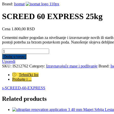
Brand:
Isomat
SCREED 60 EXPRESS 25kg
Cena
1.800,00
RSD
Cementni malter pogodan za nivelisanje i izravnavanje novih ili star
postoji potreba za brzom postavkom poda. Nanošenje slojeva deblj
SCREED
60
Dodaj u korpu
EXPRESS
Uporedi
25kg
SKU:
IS212762
Category:
Izravnavajuće mase i podlivanje
Brand:
Is
quantity
Tehnički list
Probajte i ...
s-SCREED-60-EXPRESS
Related products