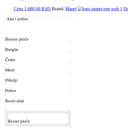
Cena
1.680,00
RSD
Brand:
Mapei
Do
Primary
Alat i pribor
Sidebar
Brusne ploče
Burgije
Četke
Metri
Pištolji
Pribor
Rezni alati
Rezne ploče