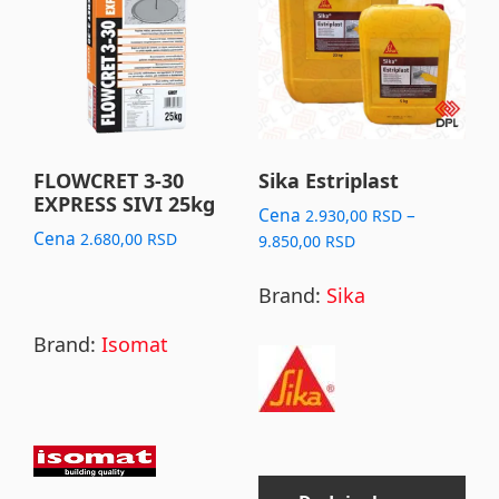
has
multiple
variants.
The
options
may
FLOWCRET 3-30
Sika Estriplast
EXPRESS SIVI 25kg
be
Cena
–
2.930,00
RSD
chosen
Cena
2.680,00
RSD
Price
9.850,00
RSD
range:
on
2.930,00 RSD
Brand:
Sika
the
through
product
9.850,00 RSD
Brand:
Isomat
page