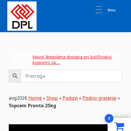
Skip
Skip
Skip
to
to
to
primary
main
primary
navigation
content
sidebar
DPL
Sika
BEOGRAD
Isomat
Mapei
Novo! Besplatna dostava pri količinskoj
kupovini za....
avg2026
Home
»
Shop
»
Podovi
»
Podno grejanje
»
Topcem Pronto 25kg
0