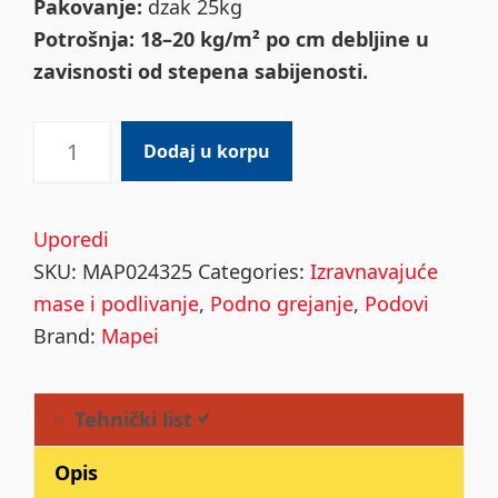
Pakovanje:
dzak 25kg
Potrošnja: 18–20 kg/m² po cm debljine u
zavisnosti od stepena sabijenosti.
Topcem
Dodaj u korpu
Pronto
25kg
quantity
Uporedi
SKU:
MAP024325
Categories:
Izravnavajuće
mase i podlivanje
,
Podno grejanje
,
Podovi
Brand:
Mapei
Tehnički list
Opis