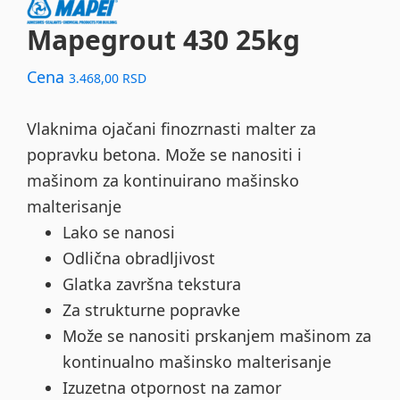
Mapegrout 430 25kg
Cena
3.468,00
RSD
Vlaknima ojačani finozrnasti malter za
popravku betona. Može se nanositi i
mašinom za kontinuirano mašinsko
malterisanje
Lako se nanosi
Odlična obradljivost
Glatka završna tekstura
Za strukturne popravke
Može se nanositi prskanjem mašinom za
kontinualno mašinsko malterisanje
Izuzetna otpornost na zamor