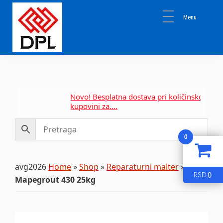
Skip
Skip
Skip
to
to
to
primary
main
primary
navigation
content
sidebar
DPL
Sika
BEOGRAD
Isomat
Mapei
Novo! Besplatna dostava pri količinskoj
kupovini za....
0
avg2026
Home
»
Shop
»
Reparaturni malter
»
0
RSD
Mapegrout 430 25kg