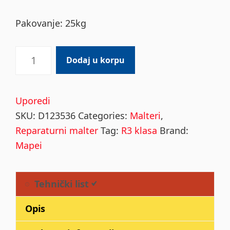
Pakovanje: 25kg
Mapegrout
Dodaj u korpu
430
25kg
quantity
Uporedi
SKU:
D123536
Categories:
Malteri
,
Reparaturni malter
Tag:
R3 klasa
Brand:
Mapei
Tehnički list
Opis