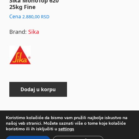
Sika MonoTop 620
25kg Fine
Cena
2.880,00
RSD
Brand:
Sika
Dodaj u korpu
Koristimo kolačiće da bismo vam pružili najbolje iskustvo na
našoj veb stranici. Možete saznati više o tome koje kolačiće
Primary
koristimo ili ih isključiti u
settings
Sidebar
COPYRIGHT © 2026 ·
DEVKIT PARALLAX
ON
GENESIS