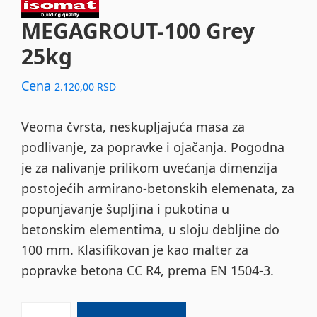
MEGAGROUT-100 Grey
25kg
Cena
2.120,00
RSD
Veoma čvrsta, neskupljajuća masa za
podlivanje, za popravke i ojačanja. Pogodna
je za nalivanje prilikom uvećanja dimenzija
postojećih armirano-betonskih elemenata, za
popunjavanje šupljina i pukotina u
betonskim elementima, u sloju debljine do
100 mm. Klasifikovan je kao malter za
popravke betona CC R4, prema EN 1504-3.
MEGAGROUT-