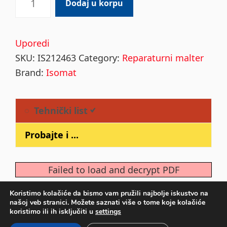
Dodaj u korpu
100
Grey
25kg
Uporedi
quantity
SKU:
IS212463
Category:
Reparaturni malter
Brand:
Isomat
Tehnički list
Probajte i ...
Failed to load and decrypt PDF
Koristimo kolačiće da bismo vam pružili najbolje iskustvo na
našoj veb stranici. Možete saznati više o tome koje kolačiće
Primary
koristimo ili ih isključiti u
settings
Sidebar
COPYRIGHT © 2026 ·
DEVKIT PARALLAX
ON
GENESIS