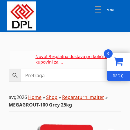
Skip
Skip
Skip
to
to
to
primary
main
primary
navigation
content
sidebar
DPL
Sika
BEOGRAD
Isomat
Mapei
0
Novo! Besplatna dostava pri količinskoj
kupovini za....
0
RSD
avg2026
Home
»
Shop
»
Reparaturni malter
»
MEGAGROUT-100 Grey 25kg