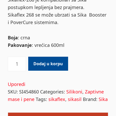
postupkom lepljenja bez prajmera.
Sikaflex 268 se može ubrzati sa Sika Booster
i PoverCure sistemima.
Boja
: crna
Pakovanje
: vrećica 600ml
Sikaflex
Dodaj u korpu
268
crni
600ml
Uporedi
quantity
SKU:
SI454860
Categories:
Silikoni
,
Zaptivne
mase i pene
Tags:
sikaflex
,
sikasil
Brand:
Sika