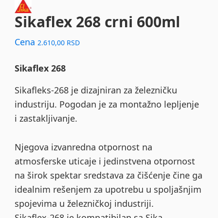
Sikaflex 268 crni 600ml
Cena
2.610,00
RSD
Sikaflex 268
Sikafleks-268 je dizajniran za železničku
industriju. Pogodan je za montažno lepljenje
i zastakljivanje.
Njegova izvanredna otpornost na
atmosferske uticaje i jedinstvena otpornost
na širok spektar sredstava za čišćenje čine ga
idealnim rešenjem za upotrebu u spoljašnjim
spojevima u železničkoj industriji.
Sikaflex-268 je kompatibilan sa Sika