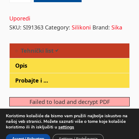
Connection+
Sivi
Uporedi
600ml
SKU:
SI91363
Category:
Silikoni
Brand:
Sika
quantity
Tehnički list
Opis
Probajte i ...
Failed to load and decrypt PDF
Koristimo kolačiće da bismo vam pružili najbolje iskustvo na
našoj veb stranici. Možete saznati više o tome koje kolačiće
Primary
koristimo ili ih isključiti u
settings
Sidebar
COPYRIGHT © 2026 ·
DEVKIT PARALLAX
ON
GENESIS
Accept / Prihvatam
Settings / Podešavanja