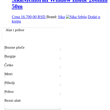
50m
Cena
16.700,00
RSD
Brand:
Sika
Dodaj u
korpu
Primary
Alat i pribor
Sidebar
Brusne ploče
Burgije
Četke
Metri
Pištolji
Pribor
Rezni alati