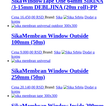
SikaWindowTape One 64mm ŠIRINA
/3-15mm DEBLJINA (20m roll)-PP
Cena
16.450,00
RSD
Brand:
Sika
Dodaj u
korpu
SikaMembran Window Outside
100mm (50m)
Cena
9.000,00
RSD
Brand:
Sika
Dodaj u
korpu
SikaMembran Window Outside
250mm (50m)
Cena
20.140,00
RSD
Brand:
Sika
Dodaj u
korpu
SikaMembran Window Inside 200mm