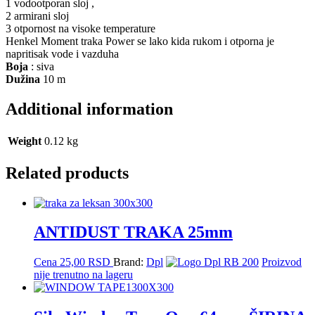
1 vodootporan sloj ,
2 armirani sloj
3 otpornost na visoke temperature
Henkel Moment traka Power se lako kida rukom i otporna je
napritisak vode i vazduha
Boja
: siva
Dužina
10 m
Additional information
Weight
0.12 kg
Related products
ANTIDUST TRAKA 25mm
Cena
25,00
RSD
Brand:
Dpl
Proizvod
nije trenutno na lageru