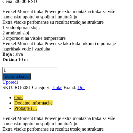
Cena
500,00
RSD
Henkel Moment traka Power je extra montažna traka za više
namensku upotrebu spoljnu i unutrašnju .
Extra visoke perfomanse su rezultat troslojne strukture
1 vodootporan sloj ,
2 armirani sloj
3 otpornost na visoke temperature
Henkel Moment traka Power se lako kida rukom i otporna je
napritisak vode i vazduha
Boja
: siva
Dužina
10 m
Henkel
Moment
Dodaj u korpu
traka
Uporedi
Power
SKU:
RO6081
Category:
Trake
Brand:
Dpl
10m
quantity
Opis
Dodatne informacije
Probajte i ...
Henkel Moment traka Power je extra montažna traka za više
namensku upotrebu spoljnu i unutrašnju .
Extra visoke perfomanse su rezultat troslojne strukture