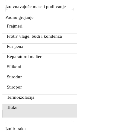
Izravnavajuće mase i podlivanje
Podno grejanje
Prajmeri
Protiv vlage, buđi i kondenza
Pur pena
Reparaturni malter
Silikoni
Stirodur
Stiropor
Termoizolacija
Trake
Izolir traka