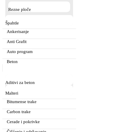
Rezne ploče
Špahtle
Ankerisanje
Anti Grafit
Auto program
Beton
Aditivi za beton
Malteri
Bitumense trake
Carbon trake
Cerade i pokrivke
Čišćenje i održavanje