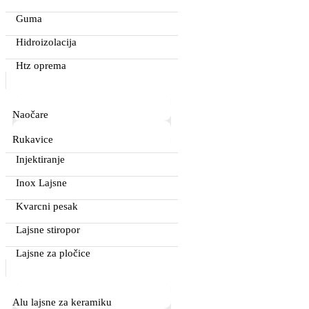
Guma
Hidroizolacija
Htz oprema
Naočare
Rukavice
Injektiranje
Inox Lajsne
Kvarcni pesak
Lajsne stiropor
Lajsne za pločice
Alu lajsne za keramiku