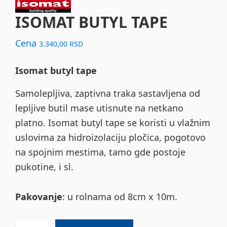
ISOMAT BUTYL TAPE
Cena
3.340,00
RSD
Isomat butyl tape
Samolepljiva, zaptivna traka sastavljena od
lepljive butil mase utisnute na netkano
platno. Isomat butyl tape se koristi u vlažnim
uslovima za hidroizolaciju pločica, pogotovo
na spojnim mestima, tamo gde postoje
pukotine, i sl.
Pakovanje
: u rolnama od 8cm x 10m.
ISOMAT