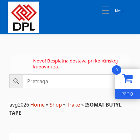
Skip
Skip
Skip
to
to
to
primary
main
primary
navigation
content
sidebar
DPL
Sika
BEOGRAD
Isomat
Mapei
Novo! Besplatna dostava pri količinskoj
kupovini za....
0
0
RSD
avg2026
Home
»
Shop
»
Trake
»
ISOMAT BUTYL
TAPE