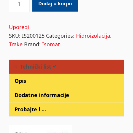
Dodaj u korpu
BUTYL
TAPE
quantity
Uporedi
SKU:
IS200125
Categories:
Hidroizolacija
,
Trake
Brand:
Isomat
Tehnički list
Opis
Dodatne informacije
Probajte i ...