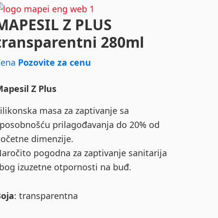
MAPESIL Z PLUS
transparentni 280ml
Cena
Pozovite za cenu
apesil Z Plus
ilikonska masa za zaptivanje sa
posobnošću prilagođavanja do 20% od
očetne dimenzije.
aročito pogodna za zaptivanje sanitarija
bog izuzetne otpornosti na buđ.
Boja
: transparentna