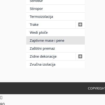
Stirodur
Stiropor
Termoizolacija
Trake
Wedi ploče
Zaptivne mase i pene
Zaštitni premaz
Zidne dekoracije
Zvučna izolacija
COPYRIGHT
8
0