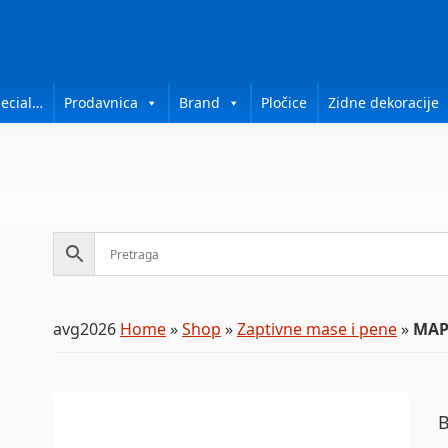
ecial…
Prodavnica
Brand
Pločice
Zidne dekoracije
avg2026
Home
»
Shop
»
Zaptivne mase i pene
»
MAPE