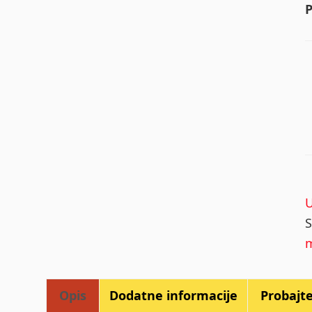
m
Opis
Dodatne informacije
Probajte 