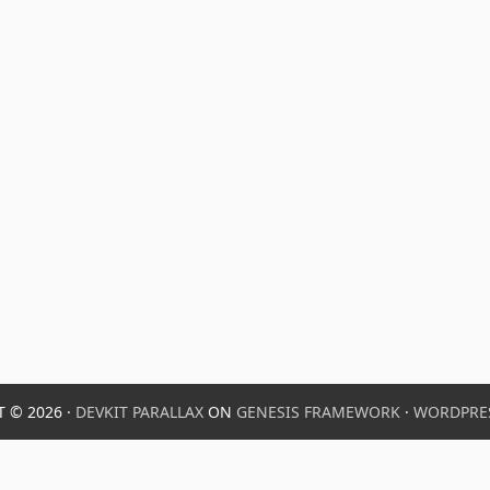
 © 2026 ·
DEVKIT PARALLAX
ON
GENESIS FRAMEWORK
·
WORDPRE