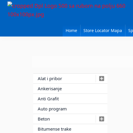
Skip
Skip
Skip
to
to
to
DPL
primary
main
primary
Sika
BEOGRAD
navigation
content
sidebar
Isomat
Home
Store Locator Mapa
Sp
Mapei
Primary
Alat i pribor
Sidebar
Ankerisanje
Anti Grafit
Auto program
Beton
Bitumense trake