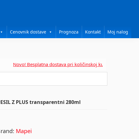
Cenovnik dostave
Prognoza
Kontakt
Moj nalog
Novo! Besplatna dostava pri količinskoj kupovini za....
SIL Z PLUS transparentni 280ml
Brand:
Mapei