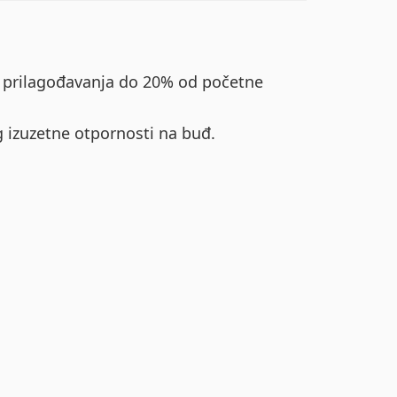
u prilagođavanja do 20% od početne
g izuzetne otpornosti na buđ.