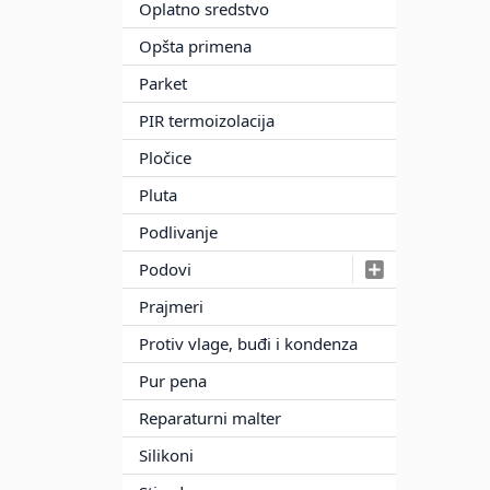
Oplatno sredstvo
Opšta primena
Parket
PIR termoizolacija
Pločice
Pluta
Podlivanje
Podovi
Prajmeri
Protiv vlage, buđi i kondenza
Pur pena
Reparaturni malter
Silikoni