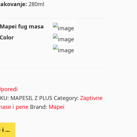
Pakovanje:
280ml
Mapei fug masa
Color
Uporedi
SKU:
MAPESIL Z PLUS
Category:
Zaptivne
ase i pene
Brand:
Mapei
i ...