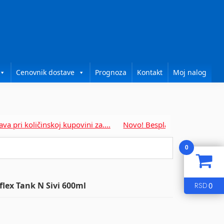
Cenovnik dostave
Prognoza
Kontakt
Moj nalog
 količinskoj kupovini za....
Novo! Besplatna dostava pri količin
0
0
RSD
flex Tank N Sivi 600ml