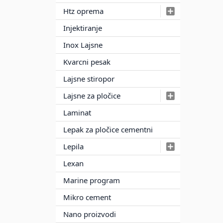
Htz oprema
Injektiranje
Inox Lajsne
Kvarcni pesak
Lajsne stiropor
Lajsne za pločice
Laminat
Lepak za pločice cementni
Lepila
Lexan
Marine program
Mikro cement
Nano proizvodi