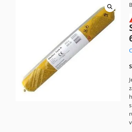
S
J
z
h
s
r
v