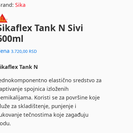
Brand:
Sika
Sikaflex Tank N Sivi
600ml
Cena
3.720,00
RSD
ikaflex Tank N
ednokomponentno elastično sredstvo za
aptivanje spojnica izloženih
emikalijama. Koristi se za površine koje
luže za skladištenje, punjenje i
ukovanje tečnostima koje zagađuju
odu.