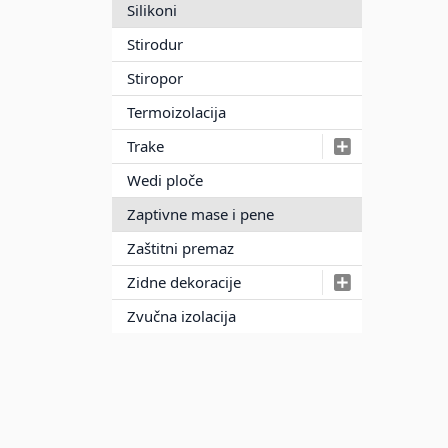
Silikoni
Stirodur
Stiropor
Termoizolacija
Trake
Wedi ploče
Zaptivne mase i pene
Zaštitni premaz
Zidne dekoracije
Zvučna izolacija