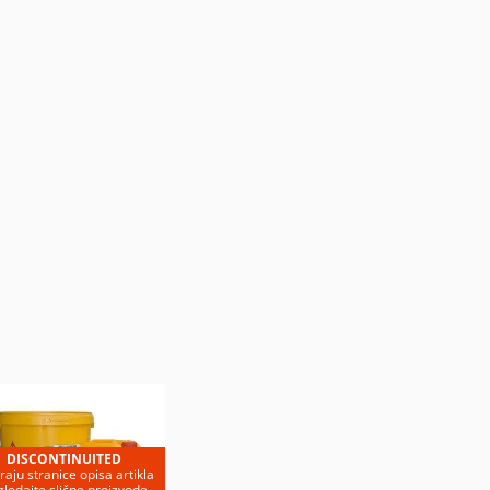
DISCONTINUITED
kraju stranice opisa artikla
ledajte slične proizvode