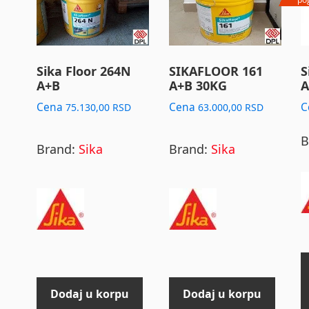
Sika Floor 264N
SIKAFLOOR 161
S
A+B
A+B 30KG
A
Cena
Cena
C
75.130,00
RSD
63.000,00
RSD
B
Brand:
Sika
Brand:
Sika
Dodaj u korpu
Dodaj u korpu