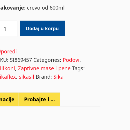
Pakovanje:
crevo od 600ml
ikaflex
Dodaj u korpu
ank
N
ivi
Uporedi
00ml
SKU:
SI869457
Categories:
Podovi
,
uantity
ilikoni
,
Zaptivne mase i pene
Tags:
ikaflex
,
sikasil
Brand:
Sika
macije
Probajte i ...