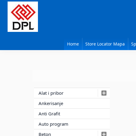
Skip
Skip
Skip
DISCONTINUITED
pri kraju stranice opisa artikla
pogledajte slične proizvode
to
to
to
primary
main
primary
navigation
content
sidebar
DPL
Sika
BEOGRAD
Isomat
Home
Store Locator Mapa
Sp
Mapei
Primary
Alat i pribor
Sidebar
Ankerisanje
Anti Grafit
Auto program
Beton