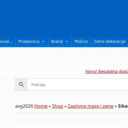
ecial…
Prodavnica
Brand
Pločice
Zidne dekoracije
Novo! Besplatna dostava pri
avg2026
Home
»
Shop
»
Zaptivne mase i pene
»
Sika