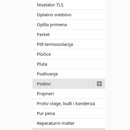
Nivelator TLS
Oplatno sredstvo
Opšta primena
Parket
PIR termoizolacija
Pločice
Pluta
Podlivanje
Podovi
Prajmeri
Protiv vlage, buđi i kondenza
Pur pena
Reparaturni malter