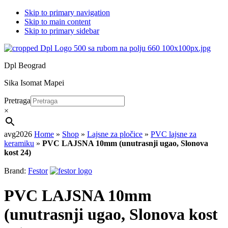
Skip to primary navigation
Skip to main content
Skip to primary sidebar
Dpl Beograd
Sika Isomat Mapei
Pretraga
×
avg2026
Home
»
Shop
»
Lajsne za pločice
»
PVC lajsne za
keramiku
»
PVC LAJSNA 10mm (unutrasnji ugao, Slonova
kost 24)
Brand:
Festor
PVC LAJSNA 10mm
(unutrasnji ugao, Slonova kost