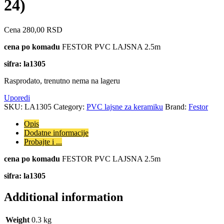
24)
Cena
280,00
RSD
cena po komadu
FESTOR PVC LAJSNA 2.5m
sifra: la1305
Rasprodato, trenutno nema na lageru
Uporedi
SKU:
LA1305
Category:
PVC lajsne za keramiku
Brand:
Festor
Opis
Dodatne informacije
Probajte i ...
cena po komadu
FESTOR PVC LAJSNA 2.5m
sifra: la1305
Additional information
Weight
0.3 kg