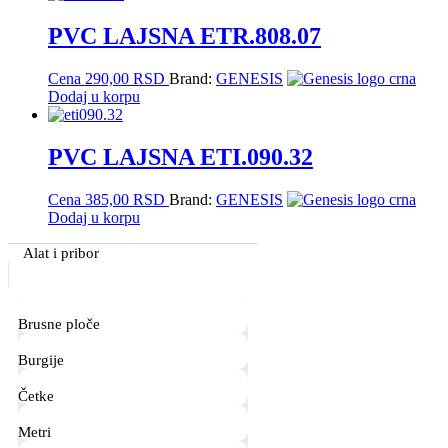
PVC LAJSNA ETR.808.07
Cena
290,00
RSD
Brand:
GENESIS
Dodaj u korpu
PVC LAJSNA ETI.090.32
Cena
385,00
RSD
Brand:
GENESIS
Dodaj u korpu
Primary
Alat i pribor
Sidebar
Brusne ploče
Burgije
Četke
Metri