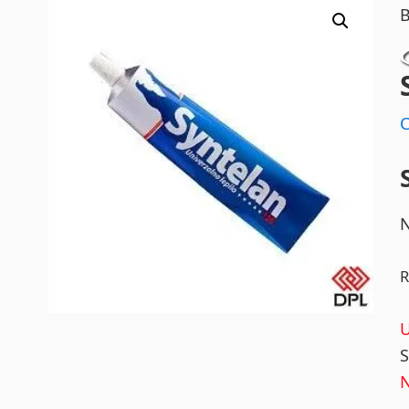
N
R
N