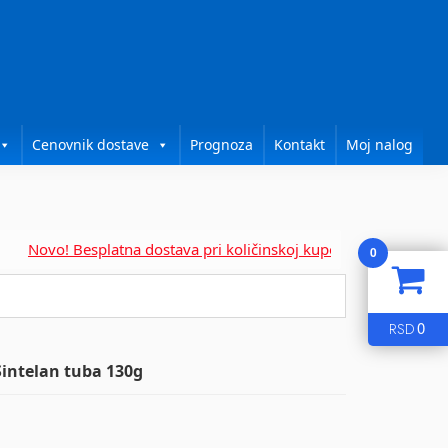
Cenovnik dostave
Prognoza
Kontakt
Moj nalog
Novo! Besplatna dostava pri količinskoj kupovini za....
0
0
RSD
Sintelan tuba 130g