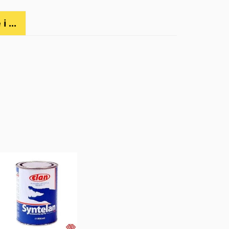
i ...