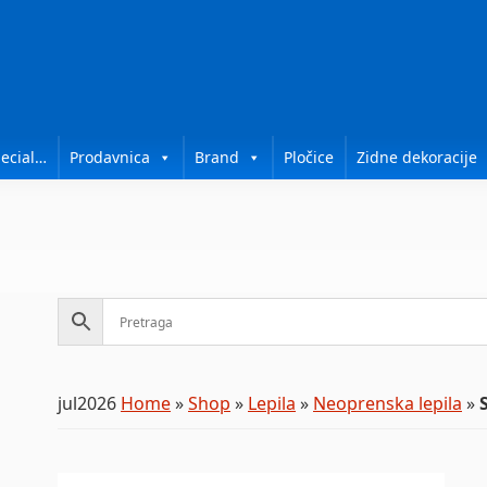
ecial…
Prodavnica
Brand
Pločice
Zidne dekoracije
jul2026
Home
»
Shop
»
Lepila
»
Neoprenska lepila
»