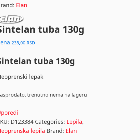
Brand:
Elan
Sintelan tuba 130g
Cena
235,00
RSD
Sintelan tuba 130g
eoprenski lepak
asprodato, trenutno nema na lageru
Uporedi
SKU:
D123384
Categories:
Lepila
,
eoprenska lepila
Brand:
Elan