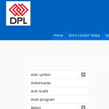
Skip
Skip
Skip
to
to
to
primary
main
primary
navigation
content
sidebar
DPL
Sika
BEOGRAD
Isomat
Home
Store Locator Mapa
Sp
Mapei
Primary
Alat i pribor
Sidebar
Ankerisanje
Anti Grafit
Auto program
Beton