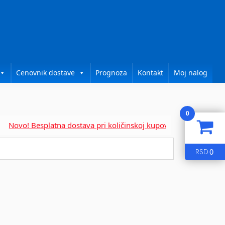
Cenovnik dostave
Prognoza
Kontakt
Moj nalog
0
ovo! Besplatna dostava pri količinskoj kupovini za....
0
RSD