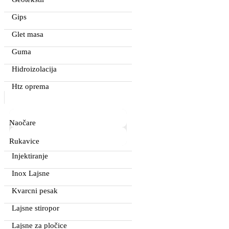
Gips
Glet masa
Guma
Hidroizolacija
Htz oprema
Naočare
Rukavice
Injektiranje
Inox Lajsne
Kvarcni pesak
Lajsne stiropor
Lajsne za pločice