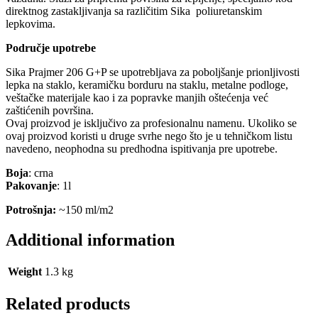
direktnog zastakljivanja sa različitim Sika poliuretanskim
lepkovima.
Područje upotrebe
Sika Prajmer 206 G+P se upotrebljava za poboljšanje prionljivosti
lepka na staklo, keramičku borduru na staklu, metalne podloge,
veštačke materijale kao i za popravke manjih oštećenja već
zaštićenih površina.
Ovaj proizvod je isključivo za profesionalnu namenu. Ukoliko se
ovaj proizvod koristi u druge svrhe nego što je u tehničkom listu
navedeno, neophodna su predhodna ispitivanja pre upotrebe.
Boja
: crna
Pakovanje
: 1l
Potrošnja:
~150 ml/m2
Additional information
Weight
1.3 kg
Related products