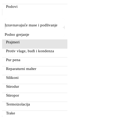
Podovi
Izravnavajuće mase i podlivanje
Podno grejanje
Prajmeri
Protiv vlage, buđi i kondenza
Pur pena
Reparaturni malter
Silikoni
Stirodur
Stiropor
Termoizolacija
Trake