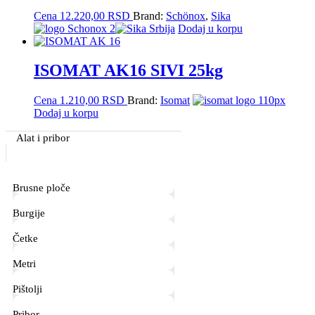
Cena
12.220,00
RSD
Brand:
Schönox
,
Sika
Dodaj u korpu
ISOMAT AK16 SIVI 25kg
Cena
1.210,00
RSD
Brand:
Isomat
Dodaj u korpu
Primary
Alat i pribor
Sidebar
Brusne ploče
Burgije
Četke
Metri
Pištolji
Pribor