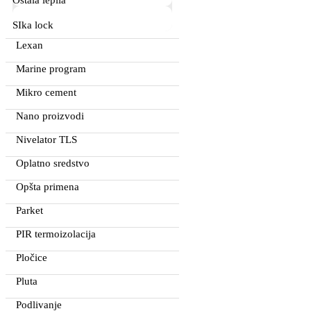
Ostala lepila
SIka lock
Lexan
Marine program
Mikro cement
Nano proizvodi
Nivelator TLS
Oplatno sredstvo
Opšta primena
Parket
PIR termoizolacija
Pločice
Pluta
Podlivanje