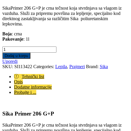
SikaPrimer 206 G+P je crna tečnost koja stvrdnjava sa vlagom iz
vazduha. Služi za pripremu površina za lepljenje, specijalno kod
direktnog zastakljivanja sa različitim Sika poliuretanskim
lepkovima.
Boja
: crna
Pakovanje
: 1l
Sika
Primer
Dodaj u korpu
206
Uporedi
G+P
SKU:
SI113422
Categories:
Lepila
,
Prajmeri
Brand:
Sika
1l
quantity
Tehnički list
Opis
Dodatne informacije
Probajte i ...
Sika Primer 206 G+P
SikaPrimer 206 G+P je crna tečnost koja stvrdnjava sa vlagom iz
vazduha. Služi za pripremu površina za lepljenje, specijalno kod