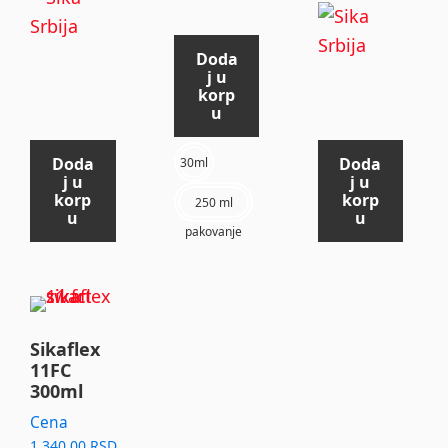
Doda
j u
korp
u
Doda
Doda
30ml
j u
j u
korp
korp
250 ml
u
u
pakovanje
This
product
Sikaflex
has
11FC
300ml
multiple
Cena
variants.
1.340,00
RSD