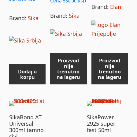
Cena
560,00
RSD
Brand:
Elan
Brand:
Sika
Brand:
Sika
Proizvod
Proizvod
nije
nije
Dodaj u
trenutno
trenutno
korpu
na lageru
na lageru
SikaBond AT
SikaPower
Universal
2925 super
300ml tamno
fast 50ml
sivi