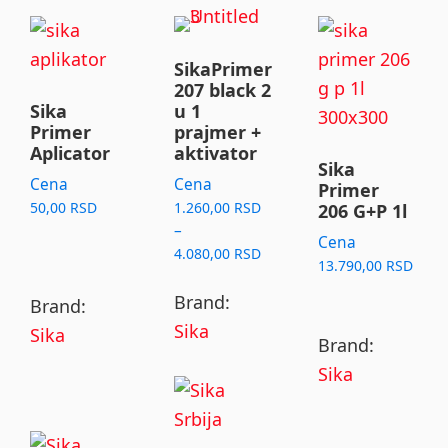
This
product
SikaPrimer
has
207 black 2
Sika
u 1
multiple
Primer
prajmer +
variants.
Aplicator
aktivator
Sika
The
Cena
Cena
Primer
options
50,00
RSD
1.260,00
RSD
206 G+P 1l
may
–
Cena
Price
4.080,00
RSD
be
13.790,00
RSD
range:
chosen
1.260,00 RSD
Brand:
Brand:
on
through
Sika
Sika
Brand:
4.080,00 RSD
the
Sika
product
page