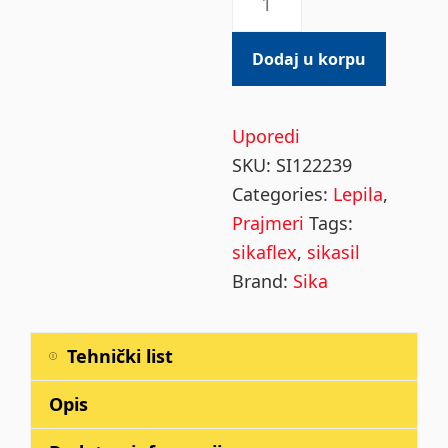
Primer
3
Dodaj u korpu
N
quantity
Uporedi
SKU:
SI122239
Categories:
Lepila
,
Prajmeri
Tags:
sikaflex
,
sikasil
Brand:
Sika
Tehnički list
Opis