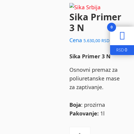
Sika Primer
3 N
0
Cena
5.630,00
RSD
0
RSD
Sika Primer 3 N
Osnovni premaz za
poliuretanske mase
za zaptivanje.
Boja
: prozirna
Pakovanje:
1l
Sika