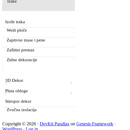
Trake
Izolir traka
Wedi ploče
Zaptivne mase i pene
Zaštitni premaz
Zidne dekoracije
3D Dekor
Pluta obloge
Stiropor dekor
Zvučna izolacija
Copyright © 2026 ·
DevKit Parallax
on
Genesis Framework
·
WordPress
·
Log in