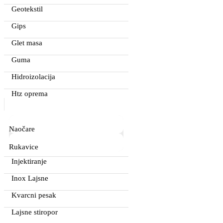
Geotekstil
Gips
Glet masa
Guma
Hidroizolacija
Htz oprema
Naočare
Rukavice
Injektiranje
Inox Lajsne
Kvarcni pesak
Lajsne stiropor