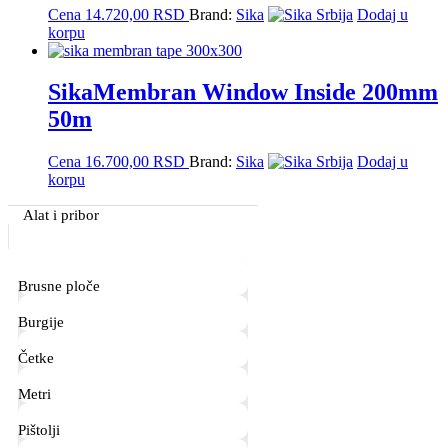
Cena
14.720,00
RSD
Brand:
Sika
Dodaj u
korpu
SikaMembran Window Inside 200mm
50m
Cena
16.700,00
RSD
Brand:
Sika
Dodaj u
korpu
Primary
Alat i pribor
Sidebar
Brusne ploče
Burgije
Četke
Metri
Pištolji