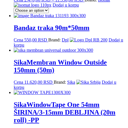
range:
Dodaj u korpu
2.470,00 RSD
through
This
11.550,00 RSD
product
has
Bandaz traka 90m*50mm
multiple
variants.
Cena
550,00
RSD
Brand:
Dpl
Dodaj u
The
korpu
options
may
be
SikaMembran Window Outside
chosen
on
150mm (50m)
the
product
Cena
11.620,00
RSD
Brand:
Sika
Dodaj u
page
korpu
SikaWindowTape One 54mm
ŠIRINA/3-15mm DEBLJINA (20m
roll) -PP