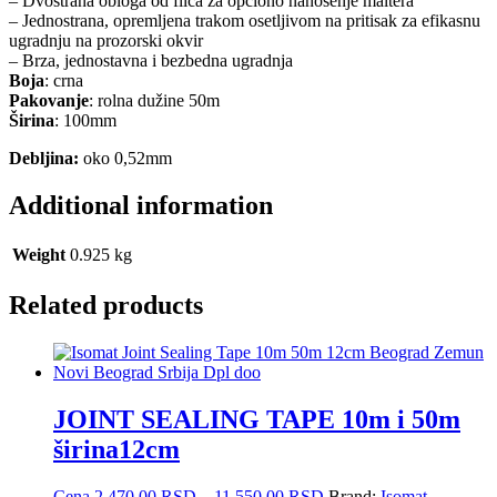
– Dvostrana obloga od filca za opciono nanošenje maltera
– Jednostrana, opremljena trakom osetljivom na pritisak za efikasnu
ugradnju na prozorski okvir
– Brza, jednostavna i bezbedna ugradnja
Boja
: crna
Pakovanje
: rolna dužine 50m
Širina
: 100mm
Debljina:
oko 0,52mm
Additional information
Weight
0.925 kg
Related products
JOINT SEALING TAPE 10m i 50m
širina12cm
Price
Cena
2.470,00
RSD
–
11.550,00
RSD
Brand:
Isomat