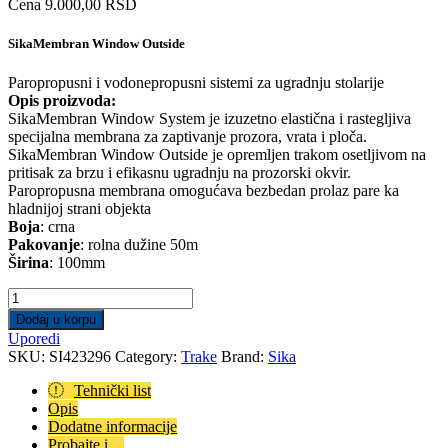
Cena
9.000,00
RSD
SikaMembran Window Outside
Paropropusni i vodonepropusni sistemi za ugradnju stolarije
Opis proizvoda:
SikaMembran Window System je izuzetno elastična i rastegljiva
specijalna membrana za zaptivanje prozora, vrata i ploča.
SikaMembran Window Outside je opremljen trakom osetljivom na
pritisak za brzu i efikasnu ugradnju na prozorski okvir.
Paropropusna membrana omogućava bezbedan prolaz pare ka
hladnijoj strani objekta
Boja
: crna
Pakovanje
: rolna dužine 50m
Širina
: 100mm
SikaMembran
Window
Dodaj u korpu
Outside
Uporedi
100mm
SKU:
SI423296
Category:
Trake
Brand:
Sika
(50m)
quantity
Tehnički list
Opis
Dodatne informacije
Probajte i ...