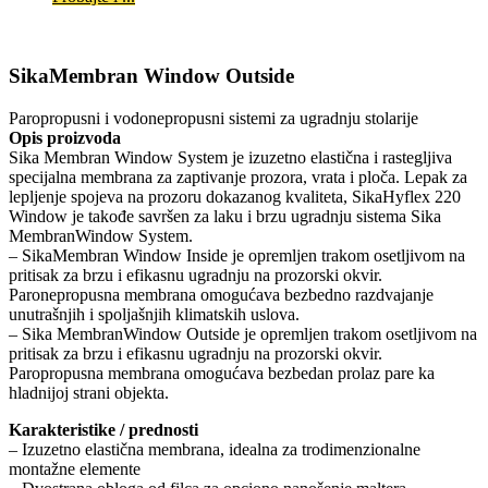
SikaMembran Window Outside
Paropropusni i vodonepropusni sistemi za ugradnju stolarije
Opis proizvoda
Sika Membran Window System je izuzetno elastična i rastegljiva
specijalna membrana za zaptivanje prozora, vrata i ploča. Lepak za
lepljenje spojeva na prozoru dokazanog kvaliteta, SikaHyflex 220
Window je takođe savršen za laku i brzu ugradnju sistema Sika
MembranWindow System.
– SikaMembran Window Inside je opremljen trakom osetljivom na
pritisak za brzu i efikasnu ugradnju na prozorski okvir.
Paronepropusna membrana omogućava bezbedno razdvajanje
unutrašnjih i spoljašnjih klimatskih uslova.
– Sika MembranWindow Outside je opremljen trakom osetljivom na
pritisak za brzu i efikasnu ugradnju na prozorski okvir.
Paropropusna membrana omogućava bezbedan prolaz pare ka
hladnijoj strani objekta.
Karakteristike / prednosti
– Izuzetno elastična membrana, idealna za trodimenzionalne
montažne elemente