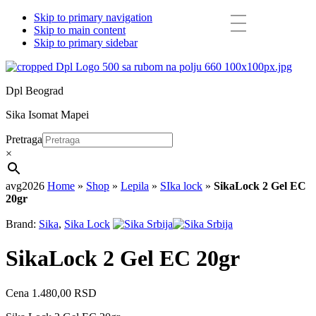
Skip to primary navigation
Skip to main content
Skip to primary sidebar
Dpl Beograd
Sika Isomat Mapei
Pretraga
×
avg2026
Home
»
Shop
»
Lepila
»
SIka lock
»
SikaLock 2 Gel EC
20gr
Brand:
Sika
,
Sika Lock
SikaLock 2 Gel EC 20gr
Cena
1.480,00
RSD