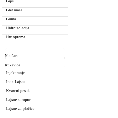
Gips
Glet masa
Guma
Hidroizolacija
Htz oprema
Naočare
Rukavice
Injektiranje
Inox Lajsne
Kvarcni pesak
Lajsne stiropor
Lajsne za pločice