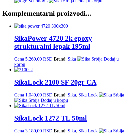
Dodaj u korpu
Komplementarni proizvodi...
SikaPower 4720 2k epoxy
strukturalni lepak 195ml
Cena
5.260,00
RSD
Brand:
Sika
Dodaj u
korpu
SikaLock 2100 SF 20gr CA
Cena
1.040,00
RSD
Brand:
Sika
,
Sika Lock
Dodaj u korpu
SikaLock 1272 TL 50ml
Cena
3.180,00
RSD
Brand:
Sika
,
Sika Lock