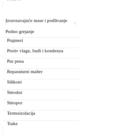
Izravnavajuće mase i podlivanje
Podno grejanje
Prajmeri
Protiv vlage, buđi i kondenza
Pur pena
Reparaturni malter
Silikoni
Stirodur
Stiropor
Termoizolacija
Trake