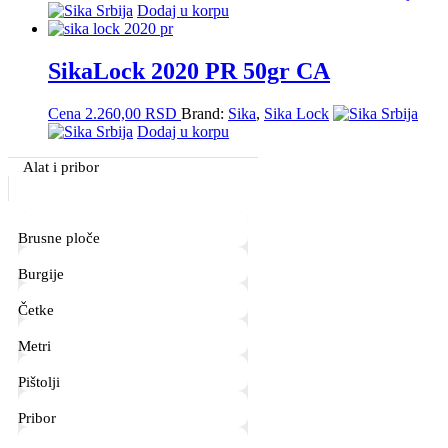
Dodaj u korpu
SikaLock 2020 PR 50gr CA
Cena
2.260,00
RSD
Brand:
Sika
,
Sika Lock
Dodaj u korpu
Primary
Alat i pribor
Sidebar
Brusne ploče
Burgije
Četke
Metri
Pištolji
Pribor