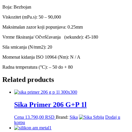
Boja: Bezbojan
Viskozitet (mPa.s): 50 – 90,000
Maksimalan zazor koji popunjava: 0.25mm
Vreme fiksiranja/ Očvršćavanja (sekunde): 45-180
Sila smicanja (N/mm2): 20
Momenat kidanja ISO 10964 (Nm): N / A
Radna temperatura (°C): – 50 do + 80
Related products
Sika Primer 206 G+P 1l
Cena
13.790,00
RSD
Brand:
Sika
Dodaj u
korpu