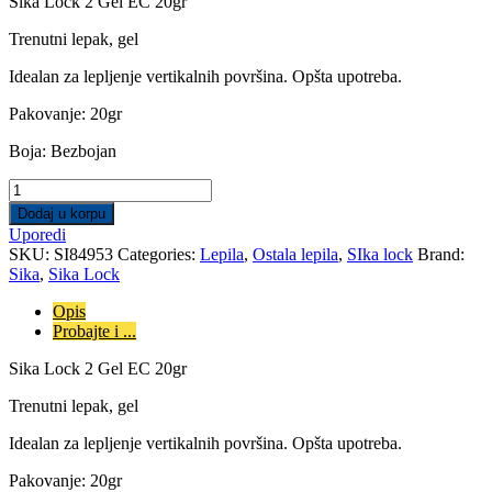
Sika Lock 2 Gel EC 20gr
Trenutni lepak, gel
Idealan za lepljenje vertikalnih površina. Opšta upotreba.
Pakovanje: 20gr
Boja: Bezbojan
SikaLock
2
Dodaj u korpu
Gel
Uporedi
EC
SKU:
SI84953
Categories:
Lepila
,
Ostala lepila
,
SIka lock
Brand:
20gr
Sika
,
Sika Lock
quantity
Opis
Probajte i ...
Sika Lock 2 Gel EC 20gr
Trenutni lepak, gel
Idealan za lepljenje vertikalnih površina. Opšta upotreba.
Pakovanje: 20gr